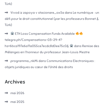
Türk)
Vivod iz zapoya v stacionare_oxSa
dans
Le numérique : un
défi pour le droit constitutionnel (par les professeurs Bonnet &
Türk)
ETH Loss Compensation Funds Available
telegra.ph/Compensations-03-29-4?
hs=6bca197e6a11a055ce7ecdc8d0ee75c0&
dans
Remise des
Mélanges en l’honneur du professeur Jean-Louis Mestre
programma_nkMi
dans
Communications Electroniques :
objets juridiques au cœur de l’Unité des droits
Archives
mai 2026
mai 2025