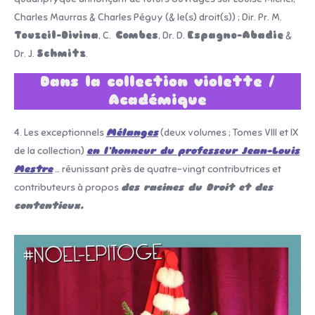
Charles Maurras & Charles Péguy (& le(s) droit(s)) ; Dir. Pr. M.
Touzeil-Divina
, C.
Combes
, Dr. D.
Espagno-Abadie
&
Dr. J.
Schmitz
.
Dans la collection violette /
Académique
4. Les exceptionnels
Mélanges
(deux volumes ; Tomes VIII et IX
de la collection)
en l’honneur du professeur Jean-Louis
Mestre
… réunissant près de quatre-vingt contributrices et
contributeurs à propos
des racines du Droit et des
contentieux.