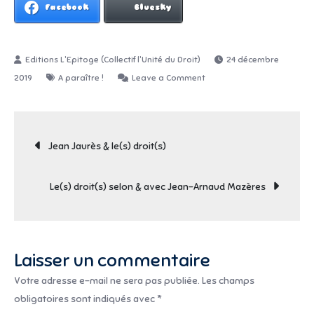
Facebook
Bluesky
24 décembre
on
2019
A paraître !
Leave a Comment
Bientôt
2020
Navigation
sous
Jean Jaurès & le(s) droit(s)
le
de
sapin
Le(s) droit(s) selon & avec Jean-Arnaud Mazères
de
l’Epitoge
l’article
Laisser un commentaire
Votre adresse e-mail ne sera pas publiée.
Les champs
obligatoires sont indiqués avec
*