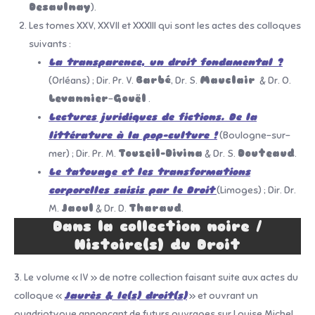
Desaulnay
).
Les tomes XXV, XXVII et XXXIII qui sont les actes des colloques
suivants :
La transparence, un droit fondamental ?
(Orléans) ; Dir. Pr. V.
Barbé
, Dr. S.
Mauclair
& Dr. O.
Levannier
–
Gouël
.
Lectures juridiques de fictions. De la
littérature à la pop-culture !
(Boulogne-sur-
mer) ; Dir. Pr. M.
Touzeil-Divina
& Dr. S.
Douteaud
.
Le tatouage et les transformations
corporelles saisis par le Droit
(Limoges) ; Dir. Dr.
M.
Jaoul
& Dr. D.
Tharaud
.
Dans la collection noire /
Histoire(s) du Droit
3. Le volume « IV » de notre collection faisant suite aux actes du
colloque «
Jaurès & le(s) droit(s)
» et ouvrant un
quadriptyque annonçant de futurs ouvrages sur Louise Michel,