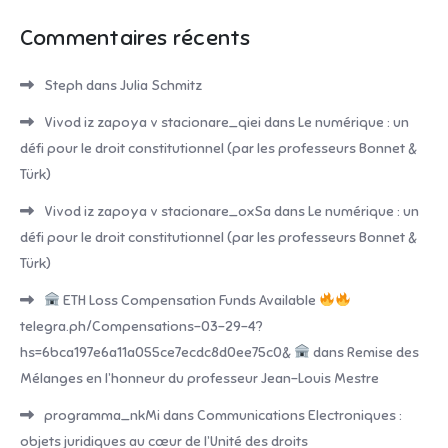
Commentaires récents
Steph
dans
Julia Schmitz
Vivod iz zapoya v stacionare_qiei
dans
Le numérique : un
défi pour le droit constitutionnel (par les professeurs Bonnet &
Türk)
Vivod iz zapoya v stacionare_oxSa
dans
Le numérique : un
défi pour le droit constitutionnel (par les professeurs Bonnet &
Türk)
ETH Loss Compensation Funds Available
telegra.ph/Compensations-03-29-4?
hs=6bca197e6a11a055ce7ecdc8d0ee75c0&
dans
Remise des
Mélanges en l’honneur du professeur Jean-Louis Mestre
programma_nkMi
dans
Communications Electroniques :
objets juridiques au cœur de l’Unité des droits