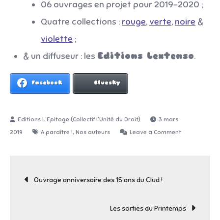
06 ouvrages en projet pour 2019-2020 ;
Quatre collections :
rouge
,
verte
,
noire
&
violette
;
& un diffuseur : les
Editions Lextenso
.
Facebook
Bluesky
3 mars
,
on
2019
A paraître !
Nos auteurs
Leave a Comment
Le
catalogue
Navigation
des
Ouvrage anniversaire des 15 ans du Clud !
Editions
de
(03
Les sorties du Printemps
mars