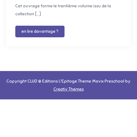
Cet ouvrage forme le trentième volume issu de la
collection […]
en lire davantage ?
Copyright CLUD © Editions L'Epitoge Theme Mavix Preschool by
Creativ Themes