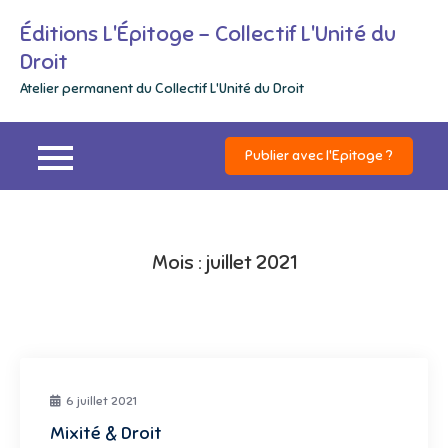
Skip
Éditions L'Épitoge – Collectif L'Unité du
to
Droit
content
Atelier permanent du Collectif L'Unité du Droit
Publier avec l'Epitoge ?
Mois :
juillet 2021
6 juillet 2021
Mixité & Droit