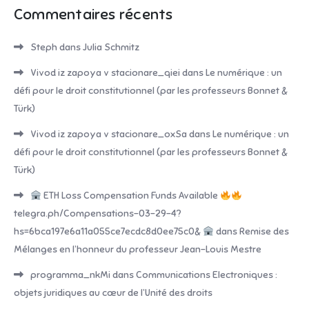
Commentaires récents
Steph
dans
Julia Schmitz
Vivod iz zapoya v stacionare_qiei
dans
Le numérique : un
défi pour le droit constitutionnel (par les professeurs Bonnet &
Türk)
Vivod iz zapoya v stacionare_oxSa
dans
Le numérique : un
défi pour le droit constitutionnel (par les professeurs Bonnet &
Türk)
ETH Loss Compensation Funds Available
telegra.ph/Compensations-03-29-4?
hs=6bca197e6a11a055ce7ecdc8d0ee75c0&
dans
Remise des
Mélanges en l’honneur du professeur Jean-Louis Mestre
programma_nkMi
dans
Communications Electroniques :
objets juridiques au cœur de l’Unité des droits