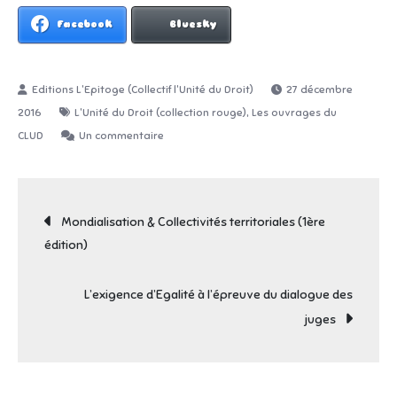
Facebook
Bluesky
27 décembre
,
2016
L'Unité du Droit (collection rouge)
Les ouvrages du
sur
CLUD
Un commentaire
Communications
Electroniques
Navigation
:
Mondialisation & Collectivités territoriales (1ère
objets
édition)
de
juridiques
au
L’exigence d’Egalité à l’épreuve du dialogue des
cœur
l’article
juges
de
l’Unité
des
droits