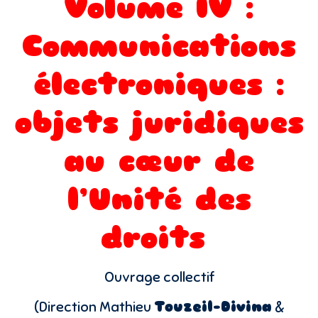
Volume IV :
Communications
électroniques :
objets juridiques
au cœur de
l’Unité des
droits
Ouvrage collectif
(Direction Mathieu
Touzeil-Divina
&