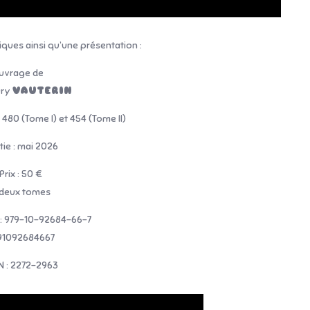
niques ainsi qu’une présentation :
uvrage de
ury
VAUTERIN
480 (Tome I) et 454 (Tome II)
tie : mai 2026
 Prix : 50 €
 deux tomes
 : 979-10-92684-66-7
791092684667
N : 2272-2963