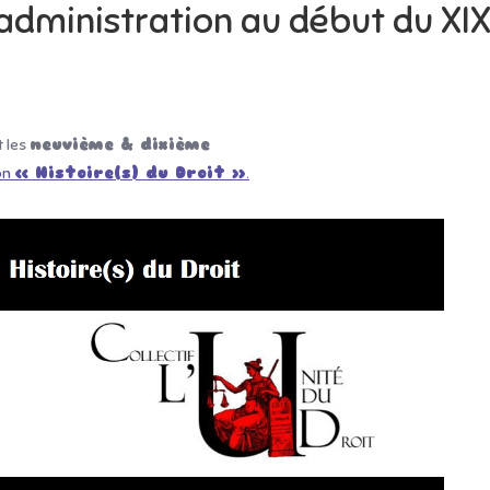
’administration au début du XIX
 les
neuvième & dixième
on
« Histoire(s) du Droit »
.