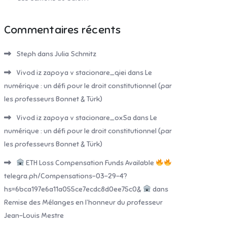
Commentaires récents
Steph
dans
Julia Schmitz
Vivod iz zapoya v stacionare_qiei
dans
Le
numérique : un défi pour le droit constitutionnel (par
les professeurs Bonnet & Türk)
Vivod iz zapoya v stacionare_oxSa
dans
Le
numérique : un défi pour le droit constitutionnel (par
les professeurs Bonnet & Türk)
ETH Loss Compensation Funds Available
telegra.ph/Compensations-03-29-4?
hs=6bca197e6a11a055ce7ecdc8d0ee75c0&
dans
Remise des Mélanges en l’honneur du professeur
Jean-Louis Mestre