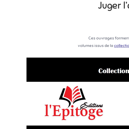
Juger l
Ces ouvrages forment
volumes issus de la
collecti