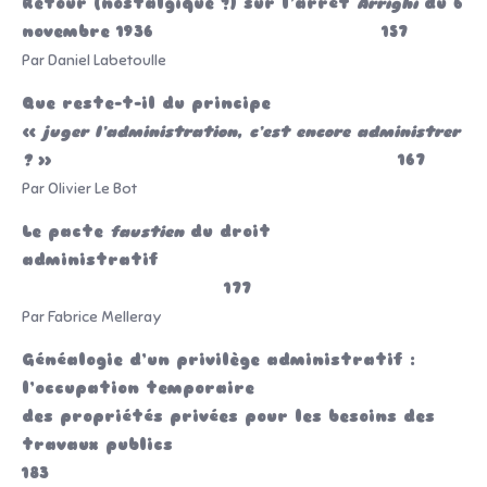
Retour (nostalgique ?) sur l’arrêt
Arrighi
du 6
novembre 1936 157
Par Daniel Labetoulle
Que reste-t-il du principe
«
juger l’administration, c’est encore administrer
?
» 167
Par Olivier Le Bot
Le pacte
faustien
du droit
administratif
177
Par Fabrice Melleray
Généalogie d’un privilège administratif :
l’occupation temporaire
des propriétés privées pour les besoins des
travaux publics
183