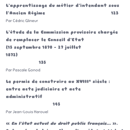
L’apprentissage du métier d’intendant sous
l’Ancien Régime 123
Par Cédric Glineur
L’étude de la Commission provisoire chargée
de remplacer le Conseil d’Etat
(15 septembre 1870 – 27 juillet
1872)
135
Par Pascale Gonod
e
Le permis de construire au XVIII
siècle :
entre acte judiciaire et acte
administratif
145
Par Jean-Louis Harouel
«
En l’état actuel du droit public français…
».