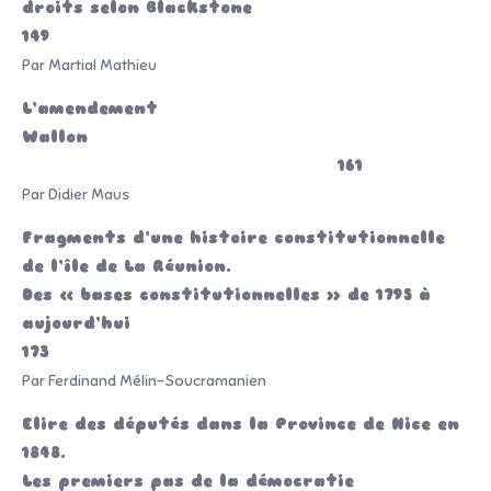
droits selon Blackstone
149
Par Martial Mathieu
L’amendement
Wallon
161
Par Didier Maus
Fragments d’une histoire constitutionnelle
de l’île de La Réunion.
Des « bases constitutionnelles » de 1795 à
aujourd’hui
173
Par Ferdinand Mélin-Soucramanien
Elire des députés dans la Province de Nice en
1848.
Les premiers pas de la démocratie