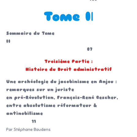
Tome I
I
Sommaire du Tome
II
07
Troisième Partie :
Histoire du Droit administratif
Une archéologie du jacobinisme en Anjou :
remarques sur un juriste
en pré-Révolution, François-René Bescher,
entre absolutisme réformateur &
antinobilisme
11
Par Stéphane Baudens