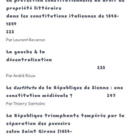
La protection constitutionnelle du droit de
propriété littéraire
dans les constitutions italiennes de 1848-
1849
225
Par Laurent Reverso
La gauche & la
décentralisation
235
Par André Roux
Le
Costituto
de la République de Sienne : une
constitution médiévale ? 247
Par Thierry Santolini
La République triomphante tempérée par la
séparation des pouvoirs
selon Saint Girons (1854-