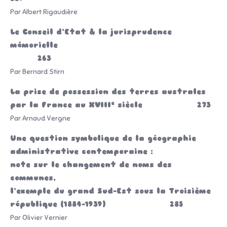
Par Albert Rigaudière
Le Conseil d’Etat & la jurisprudence
mémorielle
263
Par Bernard Stirn
La prise de possession des terres australes
e
par la France au XVIII
siècle 273
Par Arnaud Vergne
Une question symbolique de la géographie
administrative contemporaine :
note sur le changement de noms des
communes,
l’exemple du grand Sud-Est sous la Troisième
république (1884-1939) 285
Par Olivier Vernier