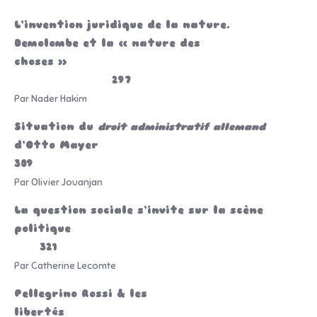
L’invention juridique de la nature.
Demolombe et la « nature des
choses »
297
Par Nader Hakim
Situation du
droit administratif allemand
d’Otto Mayer
309
Par Olivier Jouanjan
La question sociale s’invite sur la scène
politique
321
Par Catherine Lecomte
Pellegrino Rossi & les
libertés