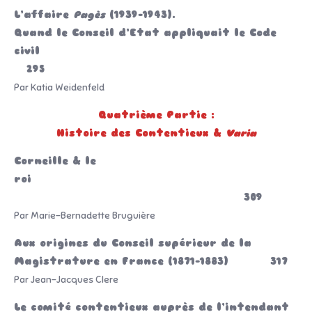
L’affaire
Pagès
(1939-1943).
Quand le Conseil d’Etat appliquait le Code
civil
295
Par Katia Weidenfeld
Quatrième Partie :
Histoire des Contentieux &
Varia
Corneille & le
roi
309
Par Marie-Bernadette Bruguière
Aux origines du Conseil supérieur de la
Magistrature en France (1871-1883) 317
Par Jean-Jacques Clere
Le comité contentieux auprès de l’intendant