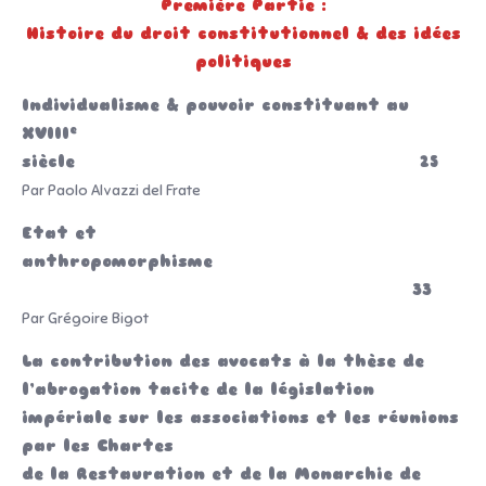
Première Partie :
Histoire du droit constitutionnel & des idées
politiques
Individualisme & pouvoir constituant au
e
XVIII
siècle 25
Par Paolo Alvazzi del Frate
Etat et
anthropomorphisme
33
Par Grégoire Bigot
La contribution des avocats à la thèse de
l’abrogation tacite de la législation
impériale sur les associations et les réunions
par les Chartes
de la Restauration et de la Monarchie de