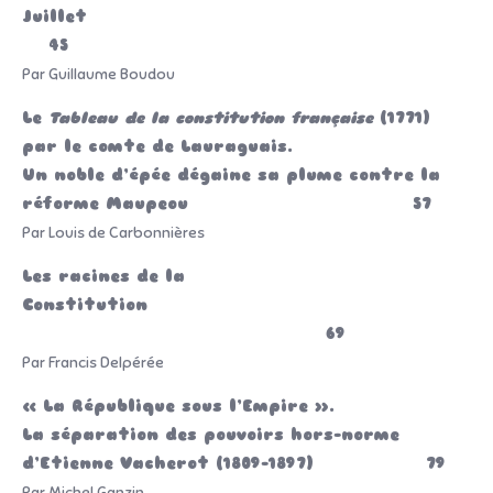
Juillet
45
Par Guillaume Boudou
Le
Tableau de la constitution française
(1771)
par le comte de Lauraguais.
Un noble d’épée dégaine sa plume contre la
réforme Maupeou 57
Par Louis de Carbonnières
Les racines de la
Constitution
69
Par Francis Delpérée
« La République sous l’Empire ».
La séparation des pouvoirs hors-norme
d’Etienne Vacherot (1809-1897) 79
Par Michel Ganzin