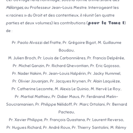
Mélanges,
au Professeur Jean-Louis Mestre. Interrogeant les
« racines » du Droit et des contentieux, il réunit (en quatre
parties et deux volumes) les contributions (
pour le Tome I
)
de :
Pr. Paolo Alvazzi del Fratte, Pr. Grégoire Bigot, M. Guillaume
Boudou,
M. Julien Broch, Pr. Louis de Carbonnières, Pr. Francis Delpérée,
Pr. Michel Ganzin, Pr. Richard Ghevontian, Pr. Eric Gojosso,
Pr. Nader Hakim, Pr. Jean-Louis Halpérin, Pr. Jacky Hummel,
Pr. Olivier Jouanjan, Pr. Jacques Krynen, Pr. Alain Laquièze,
Pr. Catherine Lecomte, M. Alexis Le Quinio, M. Hervé Le Roy,
Pr. Martial Mathieu, Pr. Didier Maus, Pr. Ferdinand Melin-
Soucramanien, Pr. Philippe Nélidoff, Pr. Marc Ortolani, Pr. Bernard
Pacteau,
Pr. Xavier Philippe, Pr. François Quastana, Pr. Laurent Reverso,
Pr. Hugues Richard, Pr. André Roux, Pr. Thierry Santolini, M. Rémy