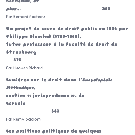
Bordeaux,
et
plus…
365
Par Bernard Pacteau
Un projet de cours de droit public en 1806 par
Philippe Bloechel (1780-1860),
futur professeur à la Faculté de droit de
Strasbourg
375
Par Hugues Richard
Lumières sur le droit dans l’
Encyclopédie
Méthodique
,
section « jurisprudence », de
Lerasle
383
Par Rémy Scialom
Les positions politiques de quelques