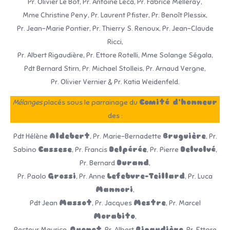
Pr. Olivier Le Bot, Pr. Antoine Leca, Pr. Fabrice Melleray,
Mme Christine Peny, Pr. Laurent Pfister, Pr. Benoît Plessix,
Pr. Jean-Marie Pontier, Pr. Thierry S. Renoux, Pr. Jean-Claude
Ricci,
Pr. Albert Rigaudière, Pr. Ettore Rotelli, Mme Solange Ségala,
Pdt Bernard Stirn, Pr. Michael Stolleis, Pr. Arnaud Vergne,
Pr. Olivier Vernier & Pr. Katia Weidenfeld.
Mélanges
placés sous le parrainage du
Comité d’honneur
des :
Pdt Hélène
Aldebert
, Pr. Marie-Bernadette
Bruguière
, Pr.
Sabino
Cassese
, Pr. Francis
Delpérée
, Pr. Pierre
Delvolvé
,
Pr. Bernard
Durand
,
Pr. Paolo
Grossi
, Pr. Anne
Lefebvre-Teillard
, Pr. Luca
Mannori
,
Pdt Jean
Massot
, Pr. Jacques
Mestre
, Pr. Marcel
Morabito
,
Recteur Maurice
Quenet
, Pr. Albert
Rigaudière
, Pr. Ettore