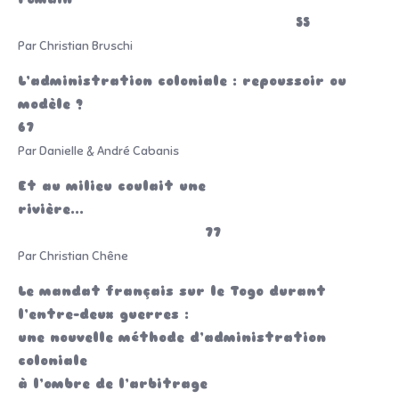
55
Par Christian Bruschi
L’administration coloniale : repoussoir ou
modèle ?
67
Par Danielle & André Cabanis
Et au milieu coulait une
rivière…
77
Par Christian Chêne
Le mandat français sur le Togo durant
l’entre-deux guerres :
une nouvelle méthode d’administration
coloniale
à l’ombre de l’arbitrage