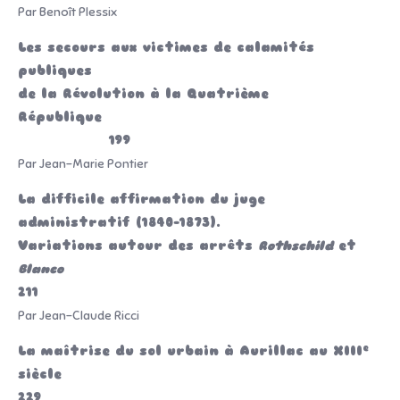
Par Benoît Plessix
Les secours aux victimes de calamités
publiques
de la Révolution à la Quatrième
République
199
Par Jean-Marie Pontier
La difficile affirmation du juge
administratif (1840-1873).
Variations autour des arrêts
Rothschild
et
Blanco
211
Par Jean-Claude Ricci
e
La maîtrise du sol urbain à Aurillac au XIII
siècle
229