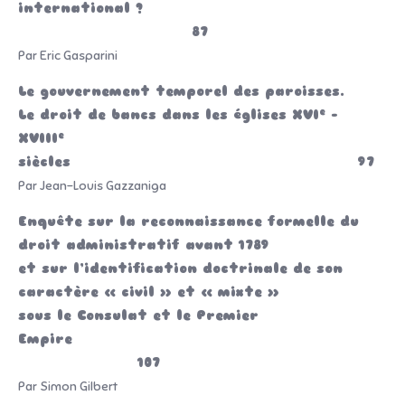
international ?
87
Par Eric Gasparini
Le gouvernement temporel des paroisses.
e
Le droit de bancs dans les églises XVI
–
e
XVIII
siècles 97
Par Jean-Louis Gazzaniga
Enquête sur la reconnaissance formelle du
droit administratif avant 1789
et sur l’identification doctrinale de son
caractère « civil » et « mixte »
sous le Consulat et le Premier
Empire
107
Par Simon Gilbert