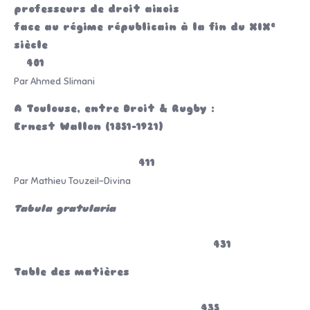
professeurs de droit aixois
e
face au régime républicain à la fin du XIX
siècle
401
Par Ahmed Slimani
A Toulouse, entre Droit & Rugby :
Ernest Wallon (1851-1921)
411
Par Mathieu Touzeil-Divina
Tabula gratularia
431
Table des matières
435