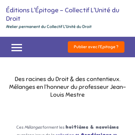
Skip
Éditions L'Épitoge – Collectif L'Unité du
to
Droit
content
Atelier permanent du Collectif L'Unité du Droit
Publier avec l'Epitoge ?
Des racines du Droit & des contentieux.
Mélanges en l’honneur du professeur Jean-
Louis Mestre
Ces
Mélanges
forment les
huitième & neuvième