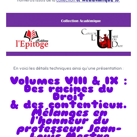
numéros issus de la
collection
« Académique »
.
En voici les détails techniques ainsi qu’une présentation :
Volumes VIII & IX :
Des racines du
Droit
& des contentieux.
Mélanges en
l’honneur du
professeur Jean-
Louis Mestre