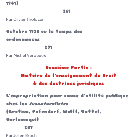
1941)
261
Par Olivier Tholozan
Octobre 1958 ou le temps des
ordonnances
271
Par Michel Verpeaux
Deuxième Partie :
Histoire de l’enseignement du Droit
& des doctrines juridiques
L’expropriation pour cause d’utilité publique
chez les
Jusnaturalistes
(Grotius, Pufendorf, Wolff, Vattel,
Burlamaqui)
287
Par Julien Broch