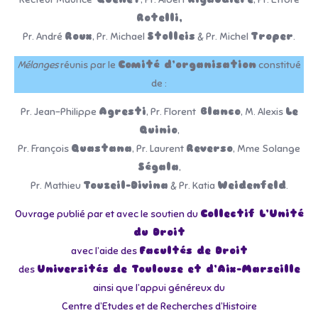
Rotelli,
Pr. André
Roux
, Pr. Michael
Stolleis
& Pr. Michel
Troper
.
Mélanges
réunis par le
Comité d’organisation
constitué
de :
Pr. Jean-Philippe
Agresti
, Pr. Florent
Blanco
, M. Alexis
Le
Quinio
,
Pr. François
Quastana
, Pr. Laurent
Reverso
, Mme Solange
Ségala
,
Pr. Mathieu
Touzeil-Divina
& Pr. Katia
Weidenfeld
.
Ouvrage publié par et avec le soutien du
Collectif L’Unité
du Droit
avec l’aide des
Facultés de Droit
des
Universités de Toulouse et d’Aix-Marseille
ainsi que l’appui généreux du
Centre d’Etudes et de Recherches d’Histoire