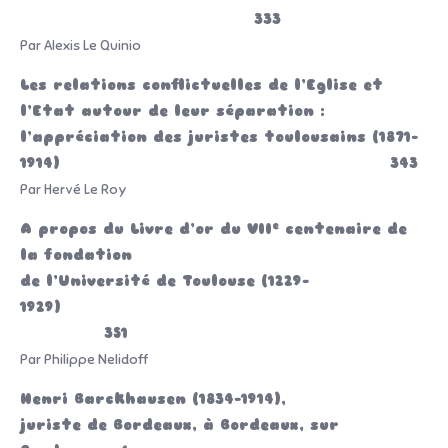
333
Par Alexis Le Quinio
Les relations conflictuelles de l’Eglise et
l’Etat autour de leur séparation :
l’appréciation des juristes toulousains (1871-
1914) 343
Par Hervé Le Roy
e
A propos du Livre d’or du VII
centenaire de
la fondation
de l’Université de Toulouse (1229-
1929)
351
Par Philippe Nelidoff
Henri Barckhausen (1834-1914),
juriste de Bordeaux, à Bordeaux, sur