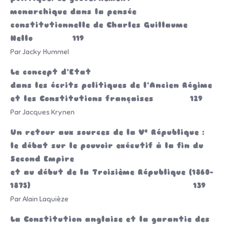
monarchique dans la pensée
constitutionnelle de Charles Guillaume
Hello 119
Par Jacky Hummel
Le concept d’Etat
dans les écrits politiques de l’Ancien Régime
et les Constitutions françaises 129
Par Jacques Krynen
e
Un retour aux sources de la V
République :
le débat sur le pouvoir exécutif à la fin du
Second Empire
et au début de la Troisième République (1860-
1875) 139
Par Alain Laquièze
La Constitution anglaise et la garantie des