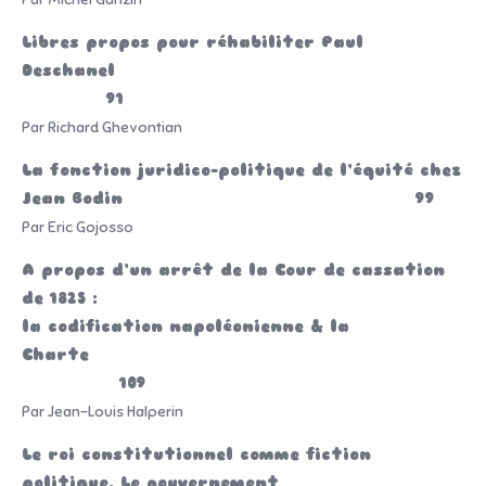
Libres propos pour réhabiliter Paul
Deschanel
91
Par Richard Ghevontian
La fonction juridico-politique de l’équité chez
Jean Bodin 99
Par Eric Gojosso
A propos d’un arrêt de la Cour de cassation
de 1825 :
la codification napoléonienne & la
Charte
109
Par Jean-Louis Halperin
Le roi constitutionnel comme fiction
politique. Le gouvernement