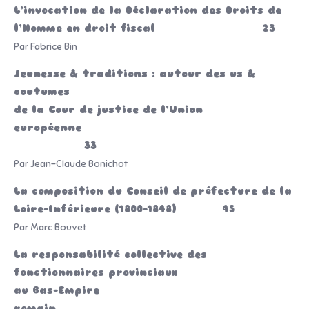
L’invocation de la Déclaration des Droits de
l’Homme en droit fiscal 23
Par Fabrice Bin
Jeunesse & traditions : autour des us &
coutumes
de la Cour de justice de l’Union
européenne
33
Par Jean-Claude Bonichot
La composition du Conseil de préfecture de la
Loire-Inférieure (1800-1848) 45
Par Marc Bouvet
La responsabilité collective des
fonctionnaires provinciaux
au Bas-Empire
romain