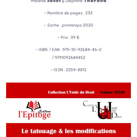
Mélanie
Jaoul
& Delphine
Tharaud
– Nombre de pages : 232
– Sortie : printemps 2020
– Prix : 39 €
– ISBN / EAN : 979-10-92684-45-2
/ 9791092684452
– ISSN : 2259-8812