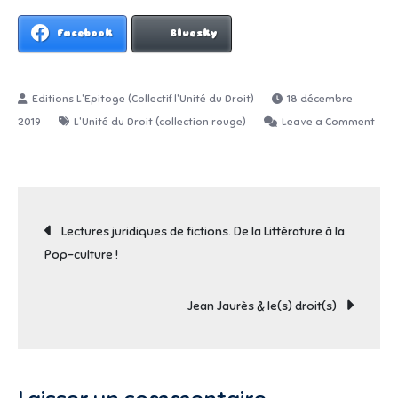
Facebook
Bluesky
18 décembre
2019
L'Unité du Droit (collection rouge)
Leave a Comment
on
Le
tatouage
Navigation
&
Lectures juridiques de fictions. De la Littérature à la
les
Pop-culture !
modifications
de
corporelles
Jean Jaurès & le(s) droit(s)
saisis
l’article
par
le
droit