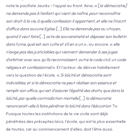
note le pacifiste Jaurès – l’appel au front. Ainsi, « [
la démocratie]
ne demande pas à l’enfant qui vient de naître, pour reconnaître
son droit à la vie, à quelle confession il appartient, et elle ne l’inscrit
d’office dans aucune Eglise.
[…]
Elle ne demande pas au citoyen,
quand il veut faire
[…]
acte de souveraineté et déposer son bulletin
dans l’urne, quel est son culte et s’il en a un
»
;
ou encore, «
elle
n’exige pas des justiciables qui viennent demander à ses juges
d’arbitrer avec eux, qu’ils reconnaissent, outre le code civil, un code
religieux et confessionnel
». Et l’auteur, de dériver habillement
vers la question de l’école. «
Si laïcité et démocratie sont
indivisibles, et si la démocratie ne peut réaliser son essence et
remplir son office, qui est d’assurer l’égalité des droits, que dans la
laïcité, par quelle contradiction mortelle
[…]
la démocratie
renoncerait-elle à faire pénétrer la laïcité dans l’éducation ?
».
Puisque toutes les institutions de la vie civile sont déjà
pénétrées des préceptes laïcs, l’école, qui est la plus essentielle
de toutes, car au commencement d’elles, doit l’être aussi.