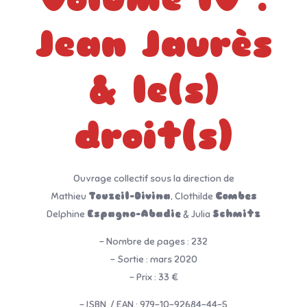
Jean Jaurès
& le(s)
droit(s)
Ouvrage collectif sous la direction de
Mathieu
Touzeil-Divina
, Clothilde
Combes
Delphine
Espagno-Abadie
& Julia
Schmitz
– Nombre de pages : 232
– Sortie : mars 2020
– Prix : 33 €
– ISBN / EAN : 979-10-92684-44-5