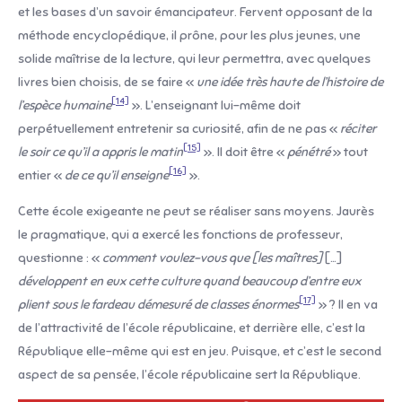
et les bases d’un savoir émancipateur. Fervent opposant de la
méthode encyclopédique, il prône, pour les plus jeunes, une
solide maîtrise de la lecture, qui leur permettra, avec quelques
livres bien choisis, de se faire «
une idée très haute de l’histoire de
[14]
l’espèce humaine
». L’enseignant lui-même doit
perpétuellement entretenir sa curiosité, afin de ne pas «
réciter
[15]
le soir ce qu’il a appris le matin
». Il doit être «
pénétré
» tout
[16]
entier «
de ce qu’il enseigne
».
Cette école exigeante ne peut se réaliser sans moyens. Jaurès
le pragmatique, qui a exercé les fonctions de professeur,
questionne : «
comment voulez-vous que [les maîtres]
[…]
développent en eux cette culture quand beaucoup d’entre eux
[17]
plient sous le fardeau démesuré de classes énormes
» ? Il en va
de l’attractivité de l’école républicaine, et derrière elle, c’est la
République elle-même qui est en jeu. Puisque, et c’est le second
aspect de sa pensée, l’école républicaine sert la République.