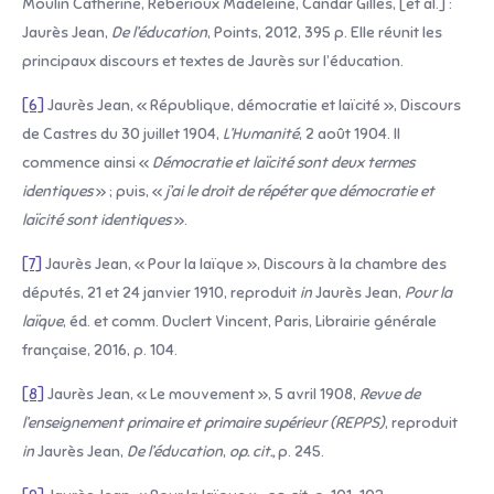
Moulin Catherine, Rebérioux Madeleine, Candar Gilles, [et al.] :
Jaurès Jean,
De l’éducation
, Points, 2012, 395 p. Elle réunit les
principaux discours et textes de Jaurès sur l’éducation.
[6]
Jaurès Jean, « République, démocratie et laïcité », Discours
de Castres du 30 juillet 1904,
L’Humanité
, 2 août 1904. Il
commence ainsi «
Démocratie et laïcité sont deux termes
identiques
» ; puis, «
j’ai le droit de répéter que démocratie et
laïcité sont identiques
».
[7]
Jaurès Jean, « Pour la laïque », Discours à la chambre des
députés, 21 et 24 janvier 1910, reproduit
in
Jaurès Jean,
Pour la
laïque
, éd. et comm. Duclert Vincent, Paris, Librairie générale
française, 2016, p. 104.
[8]
Jaurès Jean, « Le mouvement », 5 avril 1908,
Revue de
l’enseignement primaire et primaire supérieur (REPPS)
, reproduit
in
Jaurès Jean,
De l’éducation
,
op. cit.,
p. 245.