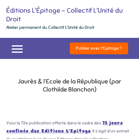
Skip
Éditions L'Épitoge – Collectif L'Unité du
to
Droit
content
Atelier permanent du Collectif L'Unité du Droit
Publier avec l'Epitoge ?
Jaurès & l’Ecole de la République (par
Clothilde Blanchon)
Voici la 72e publication offerte dans le cadre des
75 jours
confinés des Editions L’Epitoge
. Il s’agit d’un extrait