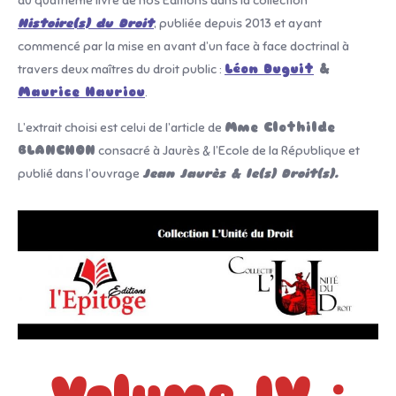
du quatrième livre de nos Editions dans la collection
Histoire(s) du Droit
, publiée depuis 2013 et ayant
commencé par la mise en avant d’un face à face doctrinal à
travers deux maîtres du droit public :
Léon Duguit
&
Maurice Hauriou
.
L’extrait choisi est celui de l’article de
Mme Clothilde
BLANCHON
consacré à Jaurès & l’Ecole de la République et
publié dans l’ouvrage
Jean Jaurès & le(s) Droit(s).
Volume IV :