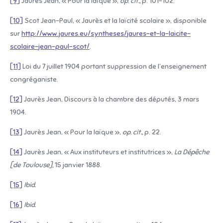
[9]
Jaurès Jean, « Pour la laïque »,
op. cit.,
p. 101-102.
[10]
Scot Jean-Paul, « Jaurès et la laïcité scolaire », disponible
sur
http://www.jaures.eu/syntheses/jaures-et-la-laicite-
scolaire-jean-paul-scot/
.
[11]
Loi du 7 juillet 1904 portant suppression de l’enseignement
congréganiste.
[12]
Jaurès Jean, Discours à la chambre des députés, 3 mars
1904.
[13]
Jaurès Jean, « Pour la laïque »,
op. cit.,
p. 22.
[14]
Jaurès Jean, « Aux instituteurs et institutrices »,
La Dépêche
[de Toulouse],
15 janvier 1888.
[15]
Ibid.
[16]
Ibid.