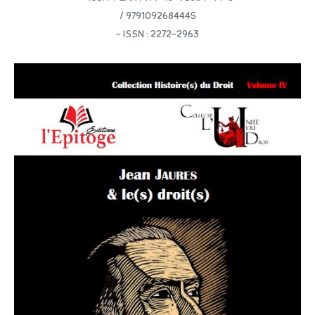
/ 9791092684445
– ISSN : 2272-2963