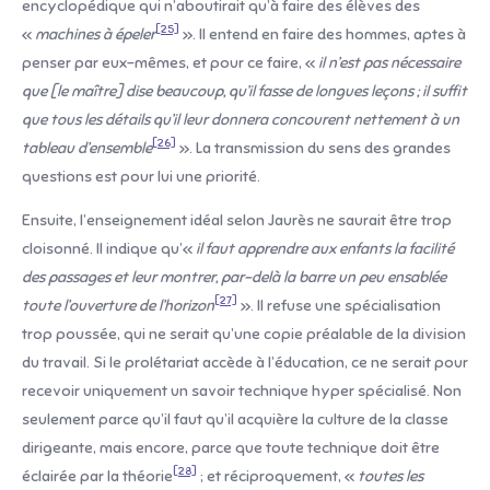
encyclopédique qui n’aboutirait qu’à faire des élèves des
[25]
«
machines à épeler
». Il entend en faire des hommes, aptes à
penser par eux-mêmes, et pour ce faire, «
il n’est pas nécessaire
que [le maître] dise beaucoup, qu’il fasse de longues leçons ; il suffit
que tous les détails qu’il leur donnera concourent nettement à un
[26]
tableau d’ensemble
». La transmission du sens des grandes
questions est pour lui une priorité.
Ensuite, l’enseignement idéal selon Jaurès ne saurait être trop
cloisonné. Il indique qu’«
il faut apprendre aux enfants la facilité
des passages et leur montrer, par-delà la barre un peu ensablée
[27]
toute l’ouverture de l’horizon
». Il refuse une spécialisation
trop poussée, qui ne serait qu’une copie préalable de la division
du travail. Si le prolétariat accède à l’éducation, ce ne serait pour
recevoir uniquement un savoir technique hyper spécialisé. Non
seulement parce qu’il faut qu’il acquière la culture de la classe
dirigeante, mais encore, parce que toute technique doit être
[28]
éclairée par la théorie
; et réciproquement, «
toutes les