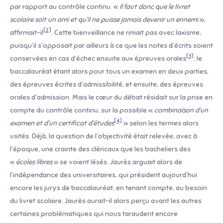
par rapport au contrôle continu. «
Il faut donc que le livret
scolaire soit un ami et qu’il ne puisse jamais devenir un ennemi
»,
[2]
affirmait-il
. Cette bienveillance ne rimait pas avec laxisme,
puisqu’il s’opposait par ailleurs à ce que les notes d’écrits soient
[3]
conservées en cas d’échec ensuite aux épreuves orales
, le
baccalauréat étant alors pour tous un examen en deux parties,
des épreuves écrites d’admissibilité, et ensuite, des épreuves
orales d’admission. Mais le cœur du débat résidait sur la prise en
compte du contrôle continu, sur la possible «
combinaison d’un
[4]
examen et d’un certificat d’études
» selon les termes alors
usités. Déjà, la question de l’objectivité était relevée, avec à
l’époque, une crainte des cléricaux que les bacheliers des
«
écoles libres
» se voient lésés. Jaurès arguait alors de
l’indépendance des universitaires, qui président aujourd’hui
encore les jurys de baccalauréat, en tenant compte, au besoin
du livret scolaire. Jaurès aurait-il alors perçu avant les autres
certaines problématiques qui nous taraudent encore