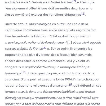
[7]
socialistes, nous lutterons pour toutes les deux
». C’est que
l’enseignement offert à tous doit permettre de préparer la
[8]
classe ouvrière à exercer des fonctions dirigeantes
.
Ouverte à tous, Jaurès imagine en outre une école de la
République
commune
à tous, en ce sens qu’elle regrouperait
tous les enfants de la Nation. L’Etat se doit d’organiser un
«
service public national de l’enseignement
[…]
où seraient appelés
[9]
tous les enfants de France
». Sur ce point, il rencontra les
oppositions les plus diverses : des cléricaux bien sûr, mais
encore des radicaux comme Clemenceau qui y voient un
dangereux «
projet collectiviste
», un monopole étatique
[10]
tyrannique
. Il céda quelque peu, et obtint toutefois deux
avancées. D’une part, et avec une loi de 1904, l’interdiction pour
[11]
les congrégations religieuses d’enseigner
, qu’il défend en ces
termes : «
seuls, dans une démocratie républicaine, ont le droit
d’enseigner ceux qui reconnaissent, non à titre relatif mais à titre
absolu, non à titre précaire mais à titre définitif, le droit à la liberté