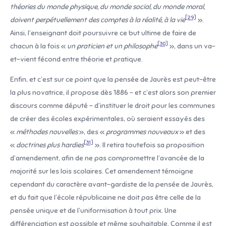
théories du monde physique, du monde social, du monde moral,
[29]
doivent perpétuellement des comptes à la réalité, à la vie
».
Ainsi, l’enseignant doit poursuivre ce but ultime de faire de
[30]
chacun à la fois «
un praticien et un philosophe
», dans un va-
et-vient fécond entre théorie et pratique.
Enfin, et c’est sur ce point que la pensée de Jaurès est peut-être
la plus novatrice, il propose dès 1886 – et c’est alors son premier
discours comme député – d’instituer le droit pour les communes
de créer des écoles expérimentales, où seraient essayés des
«
méthodes nouvelles
», des «
programmes nouveaux
» et des
[31]
«
doctrines plus hardies
». Il retira toutefois sa proposition
d’amendement, afin de ne pas compromettre l’avancée de la
majorité sur les lois scolaires. Cet amendement témoigne
cependant du caractère avant-gardiste de la pensée de Jaurès,
et du fait que l’école républicaine ne doit pas être celle de la
pensée unique et de l’uniformisation à tout prix. Une
différenciation est possible et même souhaitable. Comme il est