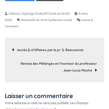
4 mars
2020
Histoire(s) du Droit (collection noire)
Leave a
on
Comment
Jaurès
&
Navigation
l’Ecole
Jaurès & «l’Affaire» par le pr. G. Beaussonie
de
de
la
Remise des Mélanges en l’honneur du professeur
République
Jean-Louis Mestre
(par
l’article
Clothilde
Blanchon)
Laisser un commentaire
Votre adresse e-mail ne sera pas publiée.
Les champs