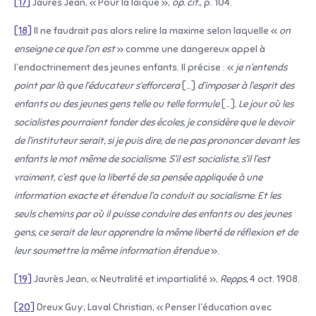
[17]
Jaurès Jean, « Pour la laïque »,
op. cit.
, p. 104.
[18]
Il ne faudrait pas alors relire la maxime selon laquelle «
on
enseigne ce que l’on est
» comme une dangereux appel à
l’endoctrinement des jeunes enfants. Il précise : «
je n’entends
point par là que l’éducateur s’efforcera
[…]
d’imposer à l’esprit des
enfants ou des jeunes gens telle ou telle formule
[…]
. Le jour où les
socialistes pourraient fonder des écoles, je considère que le devoir
de l’instituteur serait, si je puis dire, de ne pas prononcer devant les
enfants le mot même de socialisme. S’il est socialiste, s’il l’est
vraiment, c’est que la liberté de sa pensée appliquée à une
information exacte et étendue l’a conduit au socialisme. Et les
seuls chemins par où il puisse conduire des enfants ou des jeunes
gens, ce serait de leur apprendre la même liberté de réflexion et de
leur soumettre la même information étendue
».
[19]
Jaurès Jean, « Neutralité et impartialité »,
Repps,
4 oct. 1908.
[20]
Dreux Guy, Laval Christian, « Penser l’éducation avec