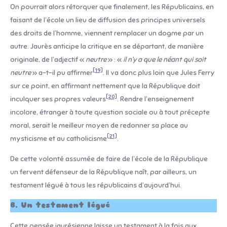
On pourrait alors rétorquer que finalement, les Républicains, en
faisant de l’école un lieu de diffusion des principes universels
des droits de l’homme, viennent remplacer un dogme par un
autre. Jaurès anticipe la critique en se départant, de manière
originale, de l’adjectif «
neutre
» : «
il n’y a que le néant qui soit
[19]
neutre
» a-t-il pu affirmer
. Il va donc plus loin que Jules Ferry
sur ce point, en affirmant nettement que la République doit
[20]
inculquer ses propres valeurs
. Rendre l’enseignement
incolore, étranger à toute question sociale ou à tout précepte
moral, serait le meilleur moyen de redonner sa place au
[21]
mysticisme et au catholicisme
.
De cette volonté assumée de faire de l’école de la République
un fervent défenseur de la République naît, par ailleurs, un
testament légué à tous les républicains d’aujourd’hui.
B. Un testament légué
Cette pensée jaurésienne laisse un testament à la fois aux