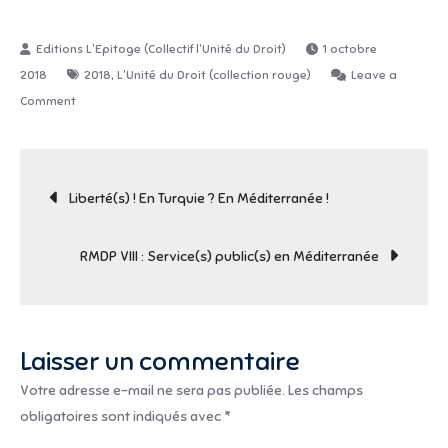
1 octobre
,
2018
2018
L'Unité du Droit (collection rouge)
Leave a
on
Comment
Droit(s)
du
Navigation
Bio
Liberté(s) ! En Turquie ? En Méditerranée !
de
RMDP VIII : Service(s) public(s) en Méditerranée
l’article
Laisser un commentaire
Votre adresse e-mail ne sera pas publiée.
Les champs
obligatoires sont indiqués avec
*