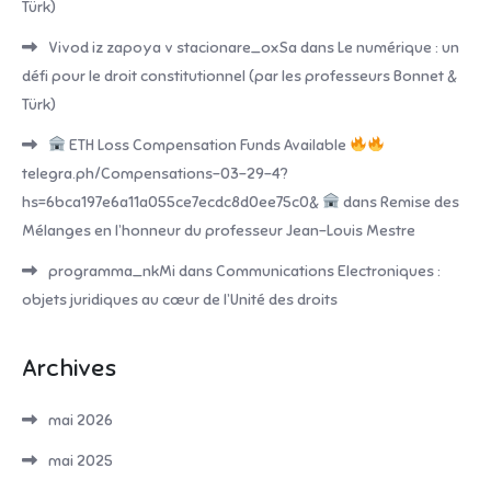
Türk)
Vivod iz zapoya v stacionare_oxSa
dans
Le numérique : un
défi pour le droit constitutionnel (par les professeurs Bonnet &
Türk)
ETH Loss Compensation Funds Available
telegra.ph/Compensations-03-29-4?
hs=6bca197e6a11a055ce7ecdc8d0ee75c0&
dans
Remise des
Mélanges en l’honneur du professeur Jean-Louis Mestre
programma_nkMi
dans
Communications Electroniques :
objets juridiques au cœur de l’Unité des droits
Archives
mai 2026
mai 2025