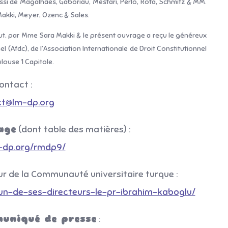
i de Magalhaes, Gaboriau, Mestari, Perlo, Rota, Schmitz & MM.
, Makki, Meyer, Ozenc & Sales.
rut, par Mme Sara Makki & le présent ouvrage a reçu le généreux
el (Afdc), de l’Association Internationale de Droit Constitutionnel
ulouse 1 Capitole.
ontact :
ct@lm-dp.org
age
(dont table des matières) :
m-dp.org/rmdp9/
r de la Communauté universitaire turque :
un-de-ses-directeurs-le-pr-ibrahim-kaboglu/
uniqué de presse
: