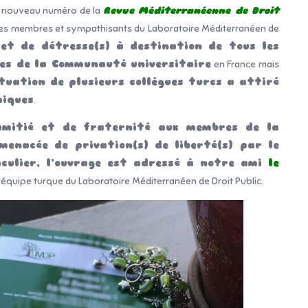
 un nouveau numéro de la
Revue Méditerranéenne de Droit
 les membres et sympathisants du Laboratoire Méditerranéen de
 et de détresse(s) à destination de tous les
res de la Communauté universitaire
en France mais
ituation de plusieurs collègues turcs a attiré
miques
.
amitié et de fraternité aux membres de la
menacée de privation(s) de liberté(s) par le
culier, l’ouvrage est adressé à notre ami
le
l’équipe turque du Laboratoire Méditerranéen de Droit Public.