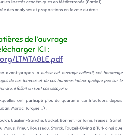
r les libertés académiques en Méditerranée (Partie I).
umée des analyses et propositions en faveur du droit
atières de l’ouvrage
lécharger ICI :
.org/LTMTABLE.pdf
son avant-propos, «
puisse cet ouvrage collectif, cet hommage
gnages de ces femmes et de ces hommes influer quelque peu sur le
ndre : il fallait en tout cas essayer
».
xquelles ont participé plus de quarante contributeurs depuis
iban, Maroc, Turquie, …) :
kh, Basilien-Gainche, Bockel, Bonnet, Fontaine, Freixes, Gaillet,
eu, Maus, Prieur, Rousseau, Starck, Touzeil-Divina & Turk ainsi que