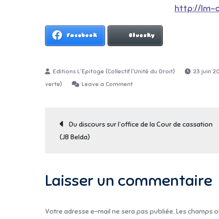
http://lm-
Facebook
Bluesky
23 juin 2
on
verte)
Leave a Comment
Liberté(s)
!
Navigation
En
Du discours sur l’office de la Cour de cassation
Turquie
(JB Belda)
de
?
En
Méditerranée
l’article
Laisser un commentaire
!
Votre adresse e-mail ne sera pas publiée.
Les champs ob