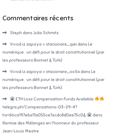
Commentaires récents
Steph
dans
Julia Schmitz
Vivod iz zapoya v stacionare_qiei
dans
Le
numérique : un défi pour le droit constitutionnel (par
les professeurs Bonnet & Türk)
Vivod iz zapoya v stacionare_oxSa
dans
Le
numérique : un défi pour le droit constitutionnel (par
les professeurs Bonnet & Türk)
ETH Loss Compensation Funds Available
telegra.ph/Compensations-03-29-4?
hs=6bca197e6a11a055ce7ecdc8d0ee75c0&
dans
Remise des Mélanges en l’honneur du professeur
Jean-Louis Mestre