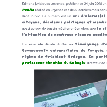
Editions juridiques Lextenso, publient ce 24 juin 2018
Public
réalisé en urgence ces deux derniers mois par
Droit Public. Ce numéro est un
cri d’alarme(s)
citoyens, décideurs politiques et memb
aussi autour du bassin méditerranéen alors que
la s
l’attention de nombreux réseaux acadé
Il a ainsi été décidé d’offrir un
témoignage d’
Communauté universitaire de Turquie, 
régime du Président Erdogan. En parti
professeur Ibrahim O. Kaboglu
,
directeur de 