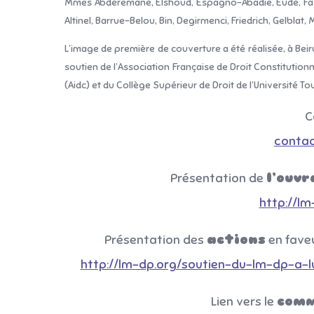
Mmes Abderemane, Elshoud, Espagno-Abadie, Eude, Fass
Altinel, Barrue-Belou, Bin, Degirmenci, Friedrich, Gelblat
L’image de première de couverture a été réalisée, à Bei
soutien de l’Association Française de Droit Constitutionn
(Aidc) et du Collège Supérieur de Droit de l’Université To
C
conta
Présentation de
l’ouvr
http://l
Présentation des
actions
en faveu
http://lm-dp.org/soutien-du-lm-dp-a-l
Lien vers le
comm