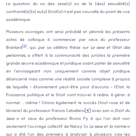
La question du ou des sexe(s) ou de la (des) sexualité(s)
confronté(e)(s) au(x) Droit(s) n’est pas nouvelle du point de vue
académique.
Plusieurs ouvrages ont ainsi précédé et jalonné les présents
actes de colloque à commencer par ceux du professeur
[3]
Branlard
, qui, par sa célèbre thèse sur
Le sexe et l’état des
personnes,
a offert à la communauté des juristes la première
grande œuvre académique et juridique osant parler de sexualité
en l’envisageant non uniquement comme objet juridique
désincarné mais comme une réalité sociale complexe à propos
de laquelle – étonnement peut-être pour d’aucuns – l’Etat, la
Puissance publique et le Droit vont trouver à redire, à gérer, à
normer … même ! Citons également le succès (tout rose et de
librairie) du professeur Francis Caballero
[4]
avec son «
Droit du
sexe
» et ceux du professeur Bruno Py à qui l’on doit non
seulement l’ouvrage collectif de Nancy («
Le sexe et la norme
»
qui a été l’un des premiers à analyser à plusieurs voix les