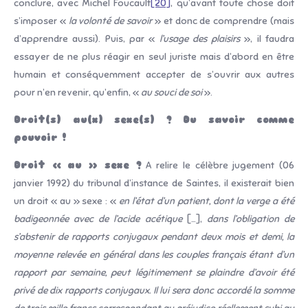
conclure, avec Michel Foucault
[20]
, qu’avant toute chose doit
s’imposer «
la volonté de savoir
» et donc de comprendre (mais
d’apprendre aussi). Puis, par «
l’usage des plaisirs
», il faudra
essayer de ne plus réagir en seul juriste mais d’abord en être
humain et conséquemment accepter de s’ouvrir aux autres
pour n’en revenir, qu’enfin, «
au souci de soi
».
Droit(s) au(x) sexe(s) ? Du savoir comme
pouvoir !
Droit « au » sexe ?
A relire le célèbre jugement (06
janvier 1992) du tribunal d’instance de Saintes, il existerait bien
un droit « au » sexe : «
en l’état d’un patient, dont la verge a été
badigeonnée avec de l’acide acétique
[…],
dans l’obligation de
s’abstenir de rapports conjugaux pendant deux mois et demi, la
moyenne relevée en général dans les couples français étant d’un
rapport par semaine, peut légitimement se plaindre d’avoir été
privé de dix rapports conjugaux. Il lui sera donc accordé la somme