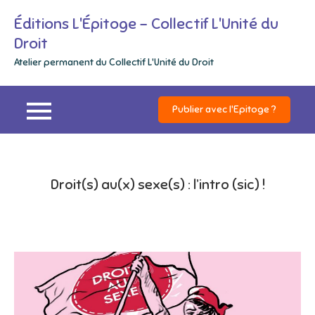
Skip
Éditions L'Épitoge – Collectif L'Unité du
to
Droit
content
Atelier permanent du Collectif L'Unité du Droit
Publier avec l'Epitoge ?
Droit(s) au(x) sexe(s) : l’intro (sic) !