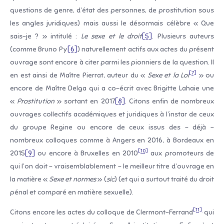
questions de genre, d’état des personnes, de prostitution sous
les angles juridiques) mais aussi le désormais célèbre « Que
sais-je ? » intitulé :
Le sexe et le droit
[5]
. Plusieurs auteurs
(comme Bruno Py
[6]
) naturellement actifs aux actes du présent
ouvrage sont encore à citer parmi les pionniers de la question. Il
[7]
en est ainsi de Maître Pierrat, auteur du «
Sexe et la Loi
» ou
encore de Maître Delga qui a co-écrit avec Brigitte Lahaie une
«
Prostitution
» sortant en 2017
[8]
. Citons enfin de nombreux
ouvrages collectifs académiques et juridiques à l’instar de ceux
du groupe Regine ou encore de ceux issus des – déjà –
nombreux colloques comme à Angers en 2016, à Bordeaux en
[10]
2015
[9]
ou encore à Bruxelles en 2010
aux promoteurs de
qui l’on doit – vraisemblablement – le meilleur titre d’ouvrage en
la matière «
Sexe et normes
» (
sic
) (et qui a surtout traité du droit
pénal et comparé en matière sexuelle).
[11]
Citons encore les actes du colloque de Clermont-Ferrand
qui