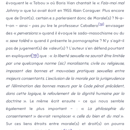
évoquent le « Tabou » où Boris Vian chantait le «
Fais-moi mal
Johnny
» que lui avait écrit en 1955 Alain Coraguer. Plus encore
que de Droit(s), certain.e.s parleraient donc de Morale(s) ? N-a-
[18]
t-on – ainsi – pas pu lire le professeur Caballero
envisager
des «
perversions
» quand il évoque le sado-masochisme ou du
«
sexe toléré
» quand il présente la pornographie ? N’y s’agit-il
pas de jugement(s) de valeur(s) ? L’auteur s’en défend pourtant
en expliquant
[19]
que : «
la liberté sexuelle ne saurait être limitée
par une quelconque norme (sic) moralisante, civile ou religieuse,
imposant des bonnes et mauvaises pratiques sexuelles entre
majeurs consentants. L’exclusion de la morale par la jurisprudence
et l’élimination des bonnes mœurs par le Code pénal précèdent,
dans cette logique, le refoulement de la dignité humaine par la
doctrine
». Le même écrit ensuite – ce qui nous semble
également le plus important – : «
La philosophie du
consentement
» devrait remplacer «
celle du bien et du mal
».
Sur ces liens étroits entre morale(s) et droit(s) on pourra