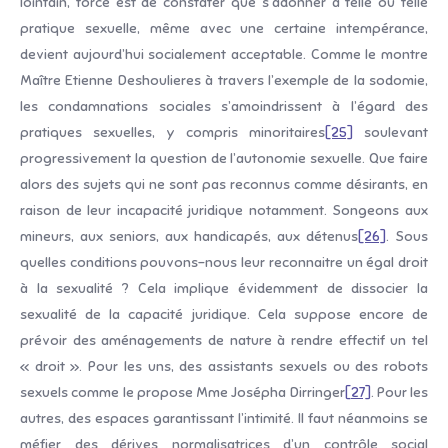
lointain, force est de constater que s’adonner à telle ou telle
pratique sexuelle, même avec une certaine intempérance,
devient aujourd’hui socialement acceptable. Comme le montre
Maître Etienne Deshoulieres à travers l’exemple de la sodomie,
les condamnations sociales s’amoindrissent à l’égard des
pratiques sexuelles, y compris minoritaires
[25]
soulevant
progressivement la question de l’autonomie sexuelle. Que faire
alors des sujets qui ne sont pas reconnus comme désirants, en
raison de leur incapacité juridique notamment. Songeons aux
mineurs, aux seniors, aux handicapés, aux détenus
[26]
. Sous
quelles conditions pouvons-nous leur reconnaitre un égal droit
à la sexualité ? Cela implique évidemment de dissocier la
sexualité de la capacité juridique. Cela suppose encore de
prévoir des aménagements de nature à rendre effectif un tel
« droit ». Pour les uns, des assistants sexuels ou des robots
sexuels comme le propose Mme Josépha Dirringer
[27]
. Pour les
autres, des espaces garantissant l’intimité. Il faut néanmoins se
méfier des dérives normalisatrices d’un contrôle social