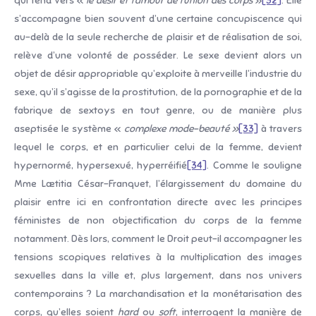
qui tend vers «
le désir et l’amour de l’union des corps
»
[32]
. Elle
s’accompagne bien souvent d’une certaine concupiscence qui
au-delà de la seule recherche de plaisir et de réalisation de soi,
relève d’une volonté de posséder. Le sexe devient alors un
objet de désir appropriable qu’exploite à merveille l’industrie du
sexe, qu’il s’agisse de la prostitution, de la pornographie et de la
fabrique de sextoys en tout genre, ou de manière plus
aseptisée le système «
complexe mode-beauté
»
[33]
à travers
lequel le corps, et en particulier celui de la femme, devient
hypernormé, hypersexué, hyperréifié
[34]
. Comme le souligne
Mme Lætitia César-Franquet, l’élargissement du domaine du
plaisir entre ici en confrontation directe avec les principes
féministes de non objectification du corps de la femme
notamment. Dès lors, comment le Droit peut-il accompagner les
tensions scopiques relatives à la multiplication des images
sexuelles dans la ville et, plus largement, dans nos univers
contemporains ? La marchandisation et la monétarisation des
corps, qu’elles soient
hard
ou
soft
, interrogent la manière de