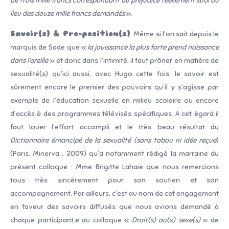
de trois mille francs correspondant au préjudice réellement subi au
lieu des douze mille francs demandés
».
Savoir(s) & Pro-position(s)
. Même si l’on sait depuis le
marquis de Sade que «
la jouissance la plus forte prend naissance
dans l’oreille
» et donc dans l’intimité, il faut prôner en matière de
sexualité(s) qu’ici aussi, avec Hugo cette fois, le savoir est
sûrement encore le premier des pouvoirs qu’il y s’agisse par
exemple de l’éducation sexuelle en milieu scolaire ou encore
d’accès à des programmes télévisés spécifiques. A cet égard il
faut louer l’effort accompli et le très beau résultat du
Dictionnaire émancipé de la sexualité (sans tabou ni idée reçue
)
(Paris, Minerva ; 2009) qu’a notamment rédigé la marraine du
présent colloque : Mme Brigitte Lahaie que nous remercions
tous très sincèrement pour son soutien et son
accompagnement. Par ailleurs, c’est au nom de cet engagement
en faveur des savoirs diffusés que nous avions demandé à
chaque participant.e au colloque «
Droit(s) au(x) sexe(s)
» de