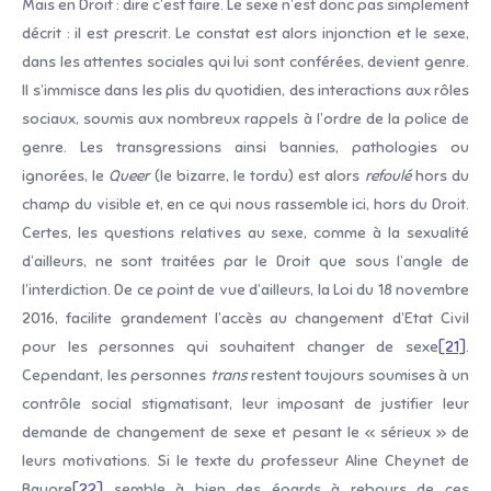
Mais en Droit : dire c’est faire. Le sexe n’est donc pas simplement
décrit : il est prescrit. Le constat est alors injonction et le sexe,
dans les attentes sociales qui lui sont conférées, devient genre.
Il s’immisce dans les plis du quotidien, des interactions aux rôles
sociaux, soumis aux nombreux rappels à l’ordre de la police de
genre. Les transgressions ainsi bannies, pathologies ou
ignorées, le
Queer
(le bizarre, le tordu) est alors
refoulé
hors du
champ du visible et, en ce qui nous rassemble ici, hors du Droit.
Certes, les questions relatives au sexe, comme à la sexualité
d’ailleurs, ne sont traitées par le Droit que sous l’angle de
l’interdiction. De ce point de vue d’ailleurs, la Loi du 18 novembre
2016, facilite grandement l’accès au changement d’Etat Civil
pour les personnes qui souhaitent changer de sexe
[21]
.
Cependant, les personnes
trans
restent toujours soumises à un
contrôle social stigmatisant, leur imposant de justifier leur
demande de changement de sexe et pesant le « sérieux » de
leurs motivations. Si le texte du professeur Aline Cheynet de
Baupre
[22]
semble à bien des égards à rebours de ces