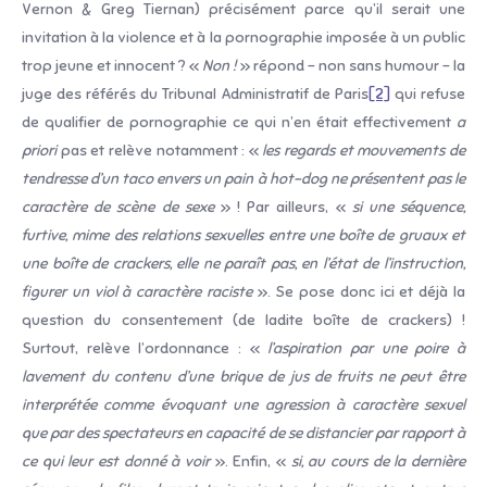
Vernon & Greg Tiernan) précisément parce qu’il serait une
invitation à la violence et à la pornographie imposée à un public
trop jeune et innocent ? «
Non
!
» répond – non sans humour – la
juge des référés du Tribunal Administratif de Paris
[2]
qui refuse
de qualifier de pornographie ce qui n’en était effectivement
a
priori
pas et relève notamment : «
les regards et mouvements de
tendresse d’un taco envers un pain à hot-dog ne présentent pas le
caractère de scène de sexe
» ! Par ailleurs, «
si une séquence,
furtive, mime des relations sexuelles entre une boîte de gruaux et
une boîte de crackers, elle ne paraît pas, en l’état de l’instruction,
figurer un viol à caractère raciste
». Se pose donc ici et déjà la
question du consentement (de ladite boîte de crackers) !
Surtout, relève l’ordonnance : «
l’aspiration par une poire à
lavement du contenu d’une brique de jus de fruits ne peut être
interprétée comme évoquant une agression à caractère sexuel
que par des spectateurs en capacité de se distancier par rapport à
ce qui leur est donné à voir
». Enfin, «
si, au cours de la dernière