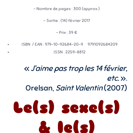
– Nombre de pages : 300 (approx.)
– Sortie : (14) février 2017
– Prix : 39 €
ISBN / EAN : 979-10-92684-20-9 9791092684209
ISSN : 2259-8812
«
J’aime pas trop les 14 février,
etc.
».
Orelsan,
Saint Valentin
(2007)
Le(s) sexe(s)
& le(s)