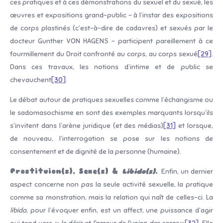
ces pratiques et à ces démonstrations du sexuel et du sexué, les
œuvres et expositions grand-public – à l’instar des expositions
de corps plastinés (c’est-à-dire de cadavres) et sexués par le
docteur Gunther VON HAGENS – participent pareillement à ce
fourmillement du Droit confronté au corps, au corps sexué
[29]
.
Dans ces travaux, les notions d’intime et de public se
chevauchent
[30]
.
Le débat autour de pratiques sexuelles comme l’échangisme ou
le sadomasochisme en sont des exemples marquants lorsqu’ils
s’invitent dans l’arène juridique (et des médias)
[31]
et lorsque,
de nouveau, l’interrogation se pose sur les notions de
consentement et de dignité de la personne (humaine).
Prostituion(s), Sexe(s) &
Libido(s)
.
Enfin, un dernier
aspect concerne non pas la seule activité sexuelle, la pratique
comme sa monstration, mais la relation qui naît de celles-ci. La
libido
, pour l’évoquer enfin, est un affect, une puissance d’agir