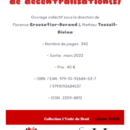
de décentralisation(s)
Ouvrage collectif sous la direction de
Florence
Crouzatier-Durand
& Mathieu
Touzeil-
Divina
– Nombre de pages : 342
– Sortie : mars 2022
– Prix : 40 €
– ISBN / EAN : 979-10-92684-53-7
/ 9791092684537
– ISSN : 2259-8812