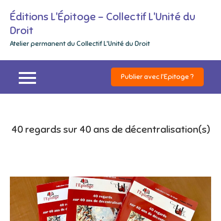
Skip
Éditions L'Épitoge – Collectif L'Unité du
to
Droit
content
Atelier permanent du Collectif L'Unité du Droit
Publier avec l'Epitoge ?
40 regards sur 40 ans de décentralisation(s)