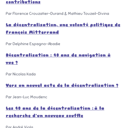
contributions
Par Florence Crouzatier-Durand & Mathieu Touzeil-Divina
La décentralisation, une volonté politique de
François Mitterrand
Par Delphine Espagno-Abadie
Décentralisation : 40 ans de navigation à
vue ?
Par Nicolas Kada
Vers un nouvel acte de la décentralisation ?
Par Jean-Luc Moudenc
Les 40 ans de la décentralisation :
à la
recherche d’un nouveau souffle
Par André Viola