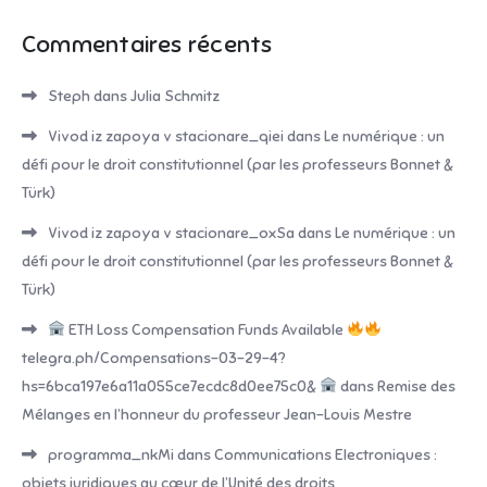
Commentaires récents
Steph
dans
Julia Schmitz
Vivod iz zapoya v stacionare_qiei
dans
Le numérique : un
défi pour le droit constitutionnel (par les professeurs Bonnet &
Türk)
Vivod iz zapoya v stacionare_oxSa
dans
Le numérique : un
défi pour le droit constitutionnel (par les professeurs Bonnet &
Türk)
ETH Loss Compensation Funds Available
telegra.ph/Compensations-03-29-4?
hs=6bca197e6a11a055ce7ecdc8d0ee75c0&
dans
Remise des
Mélanges en l’honneur du professeur Jean-Louis Mestre
programma_nkMi
dans
Communications Electroniques :
objets juridiques au cœur de l’Unité des droits