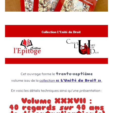
Cet ouvrage forme le
trente-septième
volume issu de la
collection
« L’Unité du Droit »
.
En voici les détails techniques ainsi qu’une présentation :
Volume XXXVII :
40 regards
sur
40 ans