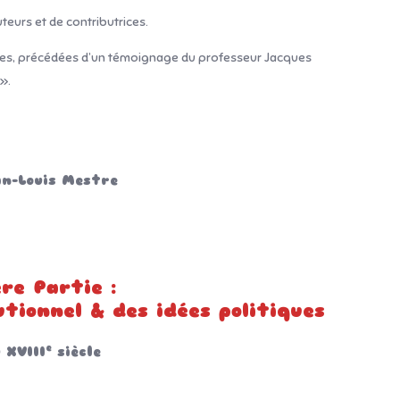
teurs et de contributrices.
tes, précédées d’un témoignage du professeur Jacques
».
an-Louis Mestre
re Partie :
utionnel & des idées politiques
e
 XVIII
siècle