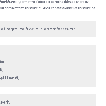
tentieux
») permettra d’aborder certains thèmes chers au
roit administratif, l’histoire du droit constitutionnel et l’histoire de
et regroupe à ce jour les professeurs :
ée
,
d
,
eillard
,
sot
,