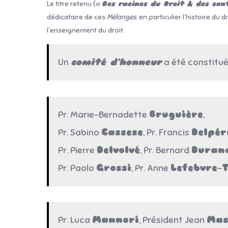
Le titre retenu («
Des racines du Droit & des con
dédicataire de ces
Mélanges
, en particulier l’histoire du d
l’enseignement du droit.
Un
comité d’honneur
a été constitué 
Pr. Marie-Bernadette
Bruguière
,
Pr. Sabino
Cassese
, Pr. Francis
Delpér
Pr. Pierre
Delvolvé
, Pr. Bernard
Duran
Pr. Paolo
Grossi
, Pr. Anne
Lefebvre
–
T
Pr. Luca
Mannori
, Président Jean
Mas