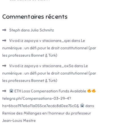
Commentaires récents
Steph
dans
Julia Schmitz
Vivod iz zapoya v stacionare_qiei
dans
Le
numérique : un défi pour le droit constitutionnel (par
les professeurs Bonnet & Türk)
Vivod iz zapoya v stacionare_oxSa
dans
Le
numérique : un défi pour le droit constitutionnel (par
les professeurs Bonnet & Türk)
ETH Loss Compensation Funds Available
telegra.ph/Compensations-03-29-4?
hs=6bca197e6a11a055ce7ecdc8d0ee75c0&
dans
Remise des Mélanges en l’honneur du professeur
Jean-Louis Mestre