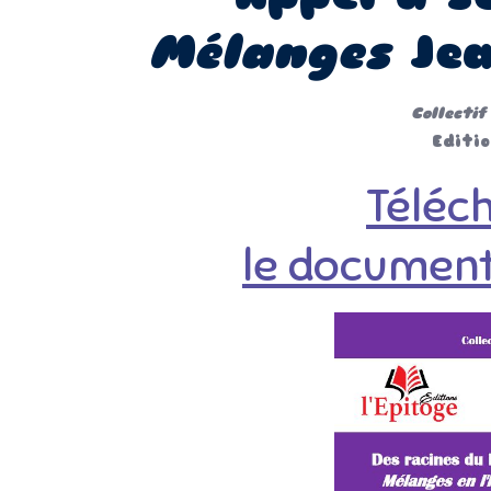
Mélanges
Jea
Collectif
Editio
Téléch
le document