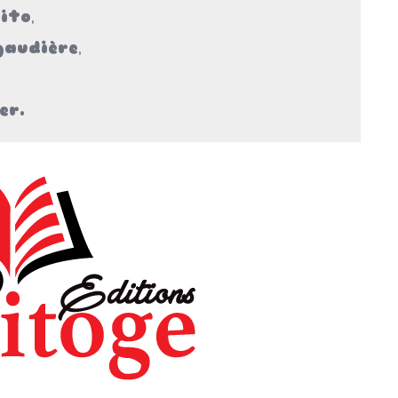
ito
,
gaudière
,
er.