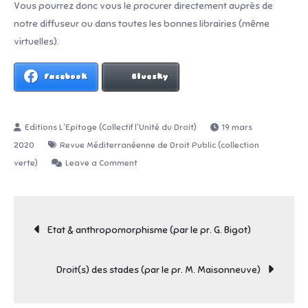
Vous pourrez donc vous le procurer directement auprès de
notre diffuseur ou dans toutes les bonnes librairies (même
virtuelles).
Facebook
Bluesky
19 mars
2020
Revue Méditerranéenne de Droit Public (collection
on
verte)
Leave a Comment
Juge
&
Navigation
service
Etat & anthropomorphisme (par le pr. G. Bigot)
public
de
en
Droit(s) des stades (par le pr. M. Maisonneuve)
Méditerranée
(témoignage
l’article
du