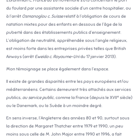
Ebrahimian c. France
du 26 novembre 2015 concernant le port
du foulard par une assistante sociale d’un centre hospitalier, ou
à l’arrêt
Osmanoglou c. Suisse
relatif à l’obligation de cours de
natation mixtes pour des enfants en dessous de l’âge de la
puberté dans des établissements publics d’enseignement.
L’obligation de neutralité, appréhendée sous l’angle religieux,
est moins forte dans les entreprises privées telles que British
Airways (arrêt
Eweida c. Royaume-Uni
du 17 janvier 2013).
Mon témoignage se place également dans l’espace.
Il existe de grandes disparités entre les pays européens et/ou
méditerranéens. Certains demeurent très attachés aux services
e
publics,
au
service
public
, comme la France (depuis le XVII
siècle)
ou le Danemark, ou la Suède à un moindre degré.
En sens inverse, l’Angleterre des années 80 et 90, surtout sous
la direction de Margaret Thatcher entre 1979 et 1990, un peu
moins sous celle de M. John Major entre 1990 et 1996, a fait