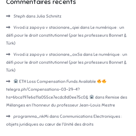
Commentaires récents
Steph
dans
Julia Schmitz
Vivod iz zapoya v stacionare_qiei
dans
Le numérique : un
défi pour le droit constitutionnel (par les professeurs Bonnet &
Türk)
Vivod iz zapoya v stacionare_oxSa
dans
Le numérique : un
défi pour le droit constitutionnel (par les professeurs Bonnet &
Türk)
ETH Loss Compensation Funds Available
telegra.ph/Compensations-03-29-4?
hs=6bca197e6a11a055ce7ecdc8d0ee75c0&
dans
Remise des
Mélanges en l’honneur du professeur Jean-Louis Mestre
programma_nkMi
dans
Communications Electroniques :
objets juridiques au cœur de l’Unité des droits