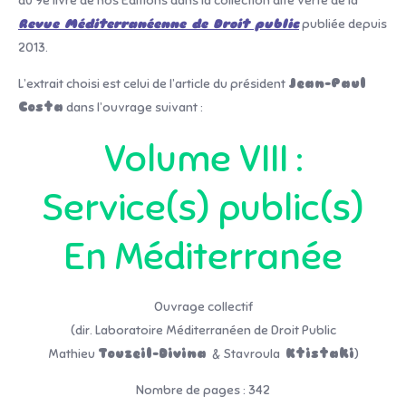
du 9e livre de nos Editions dans la collection dite verte de la
Revue Méditerranéenne de Droit public
publiée depuis
2013.
L’extrait choisi est celui de l’article du président
Jean-Paul
Costa
dans l’ouvrage suivant :
Volume VIII :
Service(s) public(s)
En Méditerranée
Ouvrage collectif
(dir. Laboratoire Méditerranéen de Droit Public
Mathieu
Touzeil-Divina
& Stavroula
Ktistaki
)
Nombre de pages : 342