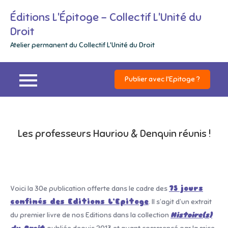
Skip
Éditions L'Épitoge – Collectif L'Unité du
to
Droit
content
Atelier permanent du Collectif L'Unité du Droit
Publier avec l'Epitoge ?
Les professeurs Hauriou & Denquin réunis !
Voici la 30e publication offerte dans le cadre des
75 jours
confinés des Editions L’Epitoge
. Il s’agit d’un extrait
du premier livre de nos Editions dans la collection
Histoire(s)