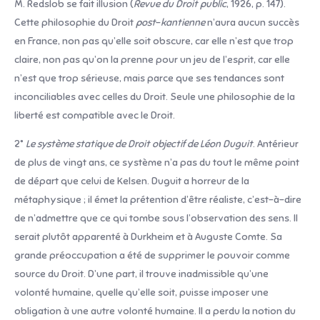
M. Redslob se fait illusion (
Revue du Droit public
, 1926, p. 147).
Cette philosophie du Droit
post
–
kantienne
n’aura aucun succès
en France, non pas qu’elle soit obscure, car elle n’est que trop
claire, non pas qu’on la prenne pour un jeu de l’esprit, car elle
n’est que trop sérieuse, mais parce que ses tendances sont
inconciliables avec celles du Droit. Seule une philosophie de la
liberté est compatible avec le Droit.
2°
Le système statique de Droit objectif de Léon Duguit
. Antérieur
de plus de vingt ans, ce système n’a pas du tout le même point
de départ que celui de Kelsen. Duguit a horreur de la
métaphysique ; il émet la prétention d’être réaliste, c’est-à-dire
de n’admettre que ce qui tombe sous l’observation des sens. Il
serait plutôt apparenté à Durkheim et à Auguste Comte. Sa
grande préoccupation a été de supprimer le pouvoir comme
source du Droit. D’une part, il trouve inadmissible qu’une
volonté humaine, quelle qu’elle soit, puisse imposer une
obligation à une autre volonté humaine. Il a perdu la notion du