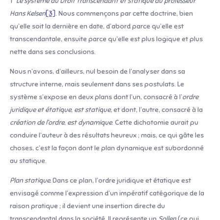
1°
Le système du Droit transcendant et statique du professeur
Hans Kelsen
[3]
. Nous commençons par cette doctrine, bien
qu’elle soit la dernière en date, d’abord parce qu’elle est
transcendantale, ensuite parce qu’elle est plus logique et plus
nette dans ses conclusions.
Nous n’avons, d’ailleurs, nul besoin de l’analyser dans sa
structure interne, mais seulement dans ses postulats. Le
système s’expose en deux plans dont l’un, consacré à l’
ordre
juridique et étatique
,
est statique
, et dont, l’autre, consacré à la
création de l’ordre
,
est
dynamique
. Cette dichotomie aurait pu
conduire l’auteur à des résultats heureux ; mais, ce qui gâte les
choses, c’est la façon dont le plan dynamique est subordonné
au statique.
Plan statique.
Dans ce plan, l’ordre juridique et étatique est
envisagé comme l’expression d’un impératif catégorique de la
raison pratique ; il devient une insertion directe du
transcendantal dans la société. Il représente un
Sollen
(ce qui