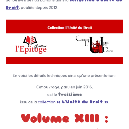
du 13e livre de nos Editions dans la
collection L’Unité du
Droit
, publiée depuis 2012.
En voici les détails techniques ainsi qu’une présentation :
Cet ouvrage, paru en juin 2016,
est le
treizième
issu de la
collection
« L’Unité du Droit »
.
Volume XIII :