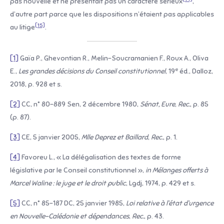
pas nouvelle et ne présentait pas un caractère sérieux
,
d’autre part parce que les dispositions n’étaient pas applicables
[15]
au litige
.
[1]
Gaïa P., Ghevontian R., Melin-Soucramanien F., Roux A., Oliva
e
E.,
Les grandes décisions du Conseil constitutionnel
, 19
éd., Dalloz,
2018, p. 928 et s.
[2]
CC, n° 80-889 Sen, 2 décembre 1980,
Sénat, Eure
,
Rec.
, p. 85
(p. 87).
[3]
CE, 5 janvier 2005,
Mlle Deprez et Baillard
,
Rec.
, p. 1.
[4]
Favoreu L., « La délégalisation des textes de forme
législative par le Conseil constitutionnel »,
in
Mélanges offerts à
Marcel Waline : le juge et le droit public
, Lgdj, 1974, p. 429 et s.
[5]
CC, n° 85-187 DC, 25 janvier 1985,
Loi relative à l’état d’urgence
en Nouvelle-Calédonie et dépendances
,
Rec.
, p. 43.