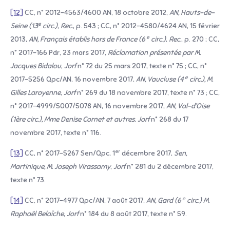
[12]
CC, n° 2012-4563/4600 AN, 18 octobre 2012,
AN, Hauts-de-
e
Seine (13
circ.)
,
Rec.
, p. 543 ; CC, n° 2012-4580/4624 AN, 15 février
e
2013,
AN, Français établis hors de France (6
circ.)
,
Rec.
, p. 270 ; CC,
n° 2017-166 Pdr, 23 mars 2017,
Réclamation présentée par M.
Jacques Bidalou
,
Jorf
n° 72 du 25 mars 2017, texte n° 75 ; CC, n°
e
2017-5256 Qpc/AN, 16 novembre 2017,
AN, Vaucluse (4
circ.), M.
Gilles Laroyenne
,
Jorf
n° 269 du 18 novembre 2017, texte n° 73 ; CC,
n° 2017-4999/5007/5078 AN, 16 novembre 2017,
AN, Val-d’Oise
(1ère circ.), Mme Denise Cornet et autres
,
Jorf
n° 268 du 17
novembre 2017, texte n° 116.
er
[13]
CC, n° 2017-5267 Sen/Qpc, 1
décembre 2017,
Sen,
Martinique, M. Joseph Virassamy
,
Jorf
n° 281 du 2 décembre 2017,
texte n° 73.
e
[14]
CC, n° 2017-4977 Qpc/AN, 7 août 2017,
AN, Gard (6
circ.) M.
Raphaël Belaïche
,
Jorf
n° 184 du 8 août 2017, texte n° 59.