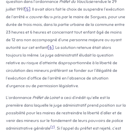
question dans l’ordonnance
Préfet du Vaucluse
rendue le 29
juillet 1997
[5]
. Il avait alors fait le choix de suspendre l’exécution
de l’arrêté «
couvre-feu
» pris par le maire de Sorgues, pour une
durée de trois mois, dans la partie urbaine de la commune entre
23 heures et 6 heures et concernant tout enfant âgé de moins
de 12 ans non accompagné d’une personne majeure ou ayant
autorité sur cet enfant
[6]
. La solution retenue était alors
toujours la même. Le juge administratif éludait la question
relative au risque d’atteinte disproportionnée à la liberté de
circulation des mineurs préférant se fonder sur l’illégalité de
l’exécution d’office de l’arrêté en l’absence de situation
d’urgence ou de permission législative.
L’ordonnance
Préfet de Loiret
a ceci d’inédit qu’elle est la
première dans laquelle le juge administratif prend position sur la
possibilité pour les maires de restreindre la liberté d’aller et de
venir des mineurs sur le fondement de leurs pouvoirs de police
[7]
administrative générale
. Si l’appel du préfet est rejeté, c’est