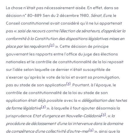
La chose n’était pas nécessairement aisée. En effet, dans sa
décision n° 80-889 Sen du 2 décembre 1980,
Sénat, Eure
, le
Conseil constitutionnel avait considéré qu’il ne lui appartenait
pas «
saisi de recours contre l’élection de sénateurs, d’apprécier la
conformité à la Constitution des dispositions législatives mises en
[2]
place par les requérants
». Cette décision de principe
gouvernant les rapports entre l’office du juge des élections
nationales et le contrôle de constitutionnalité de la loi reposait
sur l’idée selon laquelle ce dernier n’était susceptible de
s’exercer qu’après le vote de la loi et avant sa promulgation,
[3]
pas au stade de son application
. Pourtant, à l’époque, le
contrôle de constitutionnalité de la loi au stade de son
application était déjà possible avec la «
délégalisation des textes
[4]
de forme législative
», à laquelle il faut ajouter désormais la
[5]
jurisprudence
Etat d’urgence en Nouvelle-Calédonie
, «
la
procédure de déclassement d’une loi intervenue dans le domaine
[6]
de compétence d’une collectivité d’outre-mer
», ainsi que la