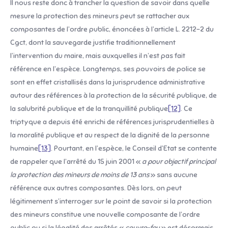
Il nous reste donc à trancher la question de savoir dans quelle
mesure la protection des mineurs peut se rattacher aux
composantes de l’ordre public, énoncées à l’article L. 2212-2 du
Cgct, dont la sauvegarde justifie traditionnellement
l’intervention du maire, mais auxquelles il n’est pas fait
référence en l’espèce. Longtemps, ses pouvoirs de police se
sont en effet cristallisés dans la jurisprudence administrative
autour des références à la protection de la sécurité publique, de
la salubrité publique et de la tranquillité publique
[12]
. Ce
triptyque a depuis été enrichi de références jurisprudentielles à
la moralité publique et au respect de la dignité de la personne
humaine
[13]
. Pourtant, en l’espèce, le Conseil d’Etat se contente
de rappeler que l’arrêté du 15 juin 2001 «
a pour objectif principal
la protection des mineurs de moins de 13 ans
» sans aucune
référence aux autres composantes. Dès lors, on peut
légitimement s’interroger sur le point de savoir si la protection
des mineurs constitue une nouvelle composante de l’ordre
public ou si la légalité des arrêtés «
couvre-feu
» est désormais