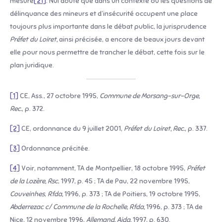
mesure
[21]
. Nul doute que dans un contexte où les questions de
délinquance des mineurs et d’insécurité occupent une place
toujours plus importante dans le débat public, la jurisprudence
Préfet du Loiret,
ainsi précisée, a encore de beaux jours devant
elle pour nous permettre de trancher le débat, cette fois sur le
plan juridique.
[1]
CE, Ass., 27 octobre 1995,
Commune de Morsang-sur-Orge,
Rec.
, p. 372.
[2]
CE, ordonnance du 9 juillet 2001,
Préfet du Loiret,
Rec.
, p. 337.
[3]
Ordonnance précitée.
[4]
Voir, notamment, TA de Montpellier, 18 octobre 1995,
Préfet
de la Lozère, Rsc
, 1997, p. 45 ; TA de Pau, 22 novembre 1995,
Couveinhes
,
Rfda
,
1996, p. 373 ; TA de Poitiers, 19 octobre 1995,
Abderrezac c/ Commune de la Rochelle,
Rfda
,
1996, p. 373 ; TA de
Nice, 12 novembre 1996,
Allemand, Ajda,
1997, p. 630.