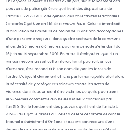
En l’espèce, le maire d’Orléans avait pris, sur le fondement des
pouvoirs de police générale qu’il tient des dispositions de
l’article L. 2212-1 du Code général des collectivités territoriales
(ci-après Cgct), un arrêté dit «
couvre-feu
». Celui-ci interdisait
la circulation des mineurs de moins de 13 ans non accompagnés
d’une personne majeure, dans quatre secteurs de la commune
et ce, de 23 heures à 6 heures, pour une période s’étendant du
15 juin au 14 septembre 2001. En outre, il était prévu que si un
mineur méconnaissait cette interdiction, il pourrait, en cas
d’urgence, être reconduit à son domicile par les forces de
l’ordre. L’objectif clairement affiché par la municipalité était alors
la nécessité de protéger ces mineurs contre les actes de
violence dont ils pourraient être victimes ou qu’ils pourraient
eux-mêmes commettre aux heures et lieux concernés par
l’arrêté. Sur le fondement des pouvoirs qu’il tient de l’article L.
2131-6 du Cgct, le préfet du Loiret a déféré cet arrêté devant le
tribunal administratif d’Orléans et assorti son recours d’une
demande de suspension de son exécution le temps qu’il soit