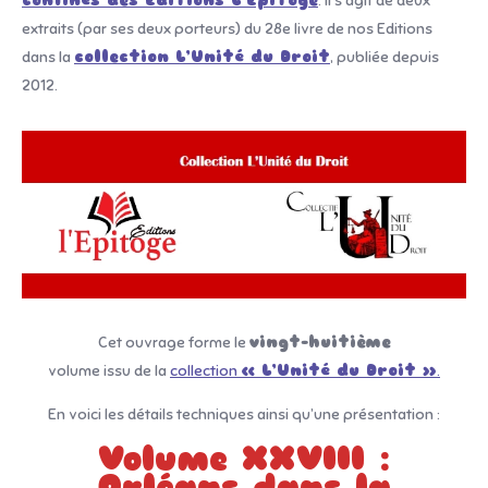
confinés des Editions L’Epitoge
. Il s’agit de deux
extraits (par ses deux porteurs) du 28e livre de nos Editions
dans la
collection L’Unité du Droit
, publiée depuis
2012.
Cet ouvrage forme le
vingt-huitième
volume issu de la
collection
« L’Unité du Droit »
.
En voici les détails techniques ainsi qu’une présentation :
Volume XXVIII :
Orléans dans la