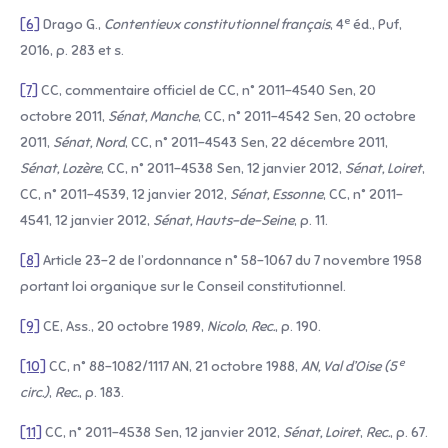
e
[6]
Drago G.,
Contentieux constitutionnel français
, 4
éd., Puf,
2016, p. 283 et s.
[7]
CC, commentaire officiel de CC, n° 2011-4540 Sen, 20
octobre 2011,
Sénat, Manche
, CC, n° 2011-4542 Sen, 20 octobre
2011,
Sénat, Nord
, CC, n° 2011-4543 Sen, 22 décembre 2011,
Sénat, Lozère
, CC, n° 2011-4538 Sen, 12 janvier 2012,
Sénat, Loiret
,
CC, n° 2011-4539, 12 janvier 2012,
Sénat, Essonne
, CC, n° 2011-
4541, 12 janvier 2012,
Sénat, Hauts-de-Seine
, p. 11.
[8]
Article 23-2 de l’ordonnance n° 58-1067 du 7 novembre 1958
portant loi organique sur le Conseil constitutionnel.
[9]
CE, Ass., 20 octobre 1989,
Nicolo
,
Rec.
, p. 190.
e
[10]
CC, n° 88-1082/1117 AN, 21 octobre 1988,
AN, Val d’Oise (5
circ.)
,
Rec.
, p. 183.
[11]
CC, n° 2011-4538 Sen, 12 janvier 2012,
Sénat, Loiret
,
Rec.
, p. 67.