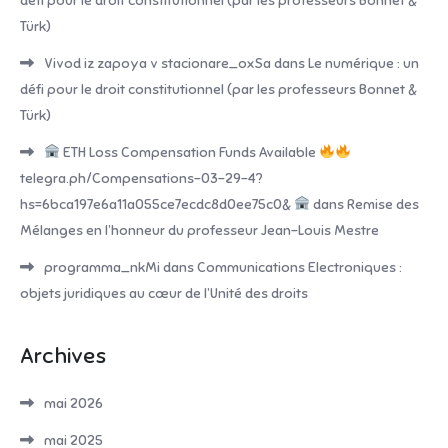
défi pour le droit constitutionnel (par les professeurs Bonnet &
Türk)
Vivod iz zapoya v stacionare_oxSa
dans
Le numérique : un
défi pour le droit constitutionnel (par les professeurs Bonnet &
Türk)
ETH Loss Compensation Funds Available
telegra.ph/Compensations-03-29-4?
hs=6bca197e6a11a055ce7ecdc8d0ee75c0&
dans
Remise des
Mélanges en l’honneur du professeur Jean-Louis Mestre
programma_nkMi
dans
Communications Electroniques :
objets juridiques au cœur de l’Unité des droits
Archives
mai 2026
mai 2025