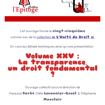
Cet ouvrage forme le
vingt-cinquième
volume issu de la
collection
« L’Unité du Droit »
.
En voici les détails techniques ainsi qu’une présentation :
Volume XXV :
La transparence
,
un droit fondamental
?
Ouvrage collectif sous la direction de
Vanessa
Barbé
, Odile
Levannier-Gouël
& Stéphanie
Mauclair