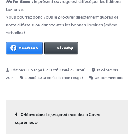
Nota Bene
:
le présent ouvrage est diffusé par les Editions
Lextenso.
Vous pourrez donc vous le procurer directement auprès de
notre diffuseur ou dans toutes les bonnes librairies (même
virtuelles).
Facebook
Bluesky
18 décembre
2019
L'Unité du Droit (collection rouge)
Un commentaire
sur
La
transparence,
Navigation
un
Orléans dans la jurisprudence des « Cours
droit
suprêmes »
fondamental
de
?