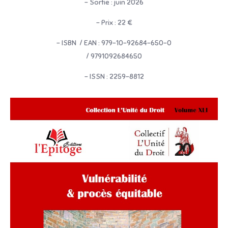
– Sortie : juin 2026
– Prix : 22 €
– ISBN / EAN : 979-10-92684-650-0
/ 9791092684650
– ISSN : 2259-8812