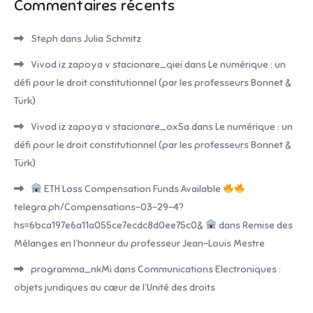
Commentaires récents
Steph
dans
Julia Schmitz
Vivod iz zapoya v stacionare_qiei
dans
Le numérique : un
défi pour le droit constitutionnel (par les professeurs Bonnet &
Türk)
Vivod iz zapoya v stacionare_oxSa
dans
Le numérique : un
défi pour le droit constitutionnel (par les professeurs Bonnet &
Türk)
ETH Loss Compensation Funds Available
telegra.ph/Compensations-03-29-4?
hs=6bca197e6a11a055ce7ecdc8d0ee75c0&
dans
Remise des
Mélanges en l’honneur du professeur Jean-Louis Mestre
programma_nkMi
dans
Communications Electroniques :
objets juridiques au cœur de l’Unité des droits