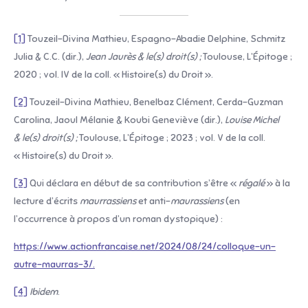
[1]
Touzeil-Divina Mathieu, Espagno-Abadie Delphine, Schmitz
Julia & C.C. (dir.),
Jean Jaurès & le(s) droit(s) ;
Toulouse, L’Épitoge ;
2020 ; vol. IV de la coll. « Histoire(s) du Droit ».
[2]
Touzeil-Divina Mathieu, Benelbaz Clément, Cerda-Guzman
Carolina, Jaoul Mélanie & Koubi Geneviève (dir.),
Louise Michel
& le(s) droit(s) ;
Toulouse, L’Épitoge ; 2023 ; vol. V de la coll.
« Histoire(s) du Droit ».
[3]
Qui déclara en début de sa contribution s’être «
régalé
» à la
lecture d’écrits
maurrassiens
et anti-
maurassiens
(en
l’occurrence à propos d’un roman dystopique) :
https://www.actionfrancaise.net/2024/08/24/colloque-un-
autre-maurras-3/.
[4]
Ibidem
.