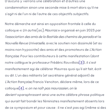
D’aucuns y verrons une célébration et d’autres une
condamnation sinon une seconde mise à mort alors qu’il ne
s’agit ni de l’un ni de l’autre de ces objectifs subjectifs.
Notre démarche est ainsi en opposition frontale à celle du
colloque «
Un autre
[sic]
Maurras
» organisé en juin 2023 par
l’association des amis de la Bastide des chemins de paradis
et la
Nouvelle Revue Universelle
, avec le soutien non dissimulé (et au
moins non hypocrite) des amis et des promoteurs de
L’Action
française
. Pour les contributeurs à cette manifestation (dont
notre collègue le professeur Frédéric Rouvillois
[3]
), il s’est
manifestement agi de célébrer Maurras quoi qu’il ait fait, écrit
ou dit. L’un des militants (et secrétaire général adjoint) de
L’Action française,
Francis Venciton, déclare même, lors de ce
colloque
[4]
, «
on ne naît pas maurassien, on le
devient
»paraphrasant ainsi une autre célèbre phrase politique
qui aurait fait bondir les féministes manifestement absents lors
de ce symposium et pour cause : il ne s’est pas agi (même si des