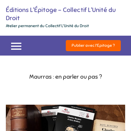
Skip
Éditions L'Épitoge – Collectif L'Unité du
to
Droit
content
Atelier permanent du Collectif L'Unité du Droit
Publier avec l'Epitoge ?
Maurras : en parler ou pas ?