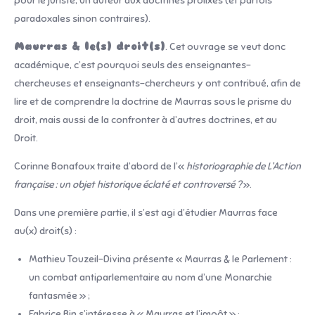
pour le juriste, un auteur aux doctrines prolixes (et parfois
paradoxales sinon contraires).
Maurras & le(s) droit(s)
. Cet ouvrage se veut donc
académique, c’est pourquoi seuls des enseignantes-
chercheuses et enseignants-chercheurs y ont contribué, afin de
lire et de comprendre la doctrine de Maurras sous le prisme du
droit, mais aussi de la confronter à d’autres doctrines, et au
Droit.
Corinne Bonafoux traite d’abord de l’«
historiographie de L’Action
française : un objet historique éclaté et controversé ?
».
Dans une première partie, il s’est agi d’étudier Maurras face
au(x) droit(s) :
Mathieu Touzeil-Divina présente « Maurras & le Parlement :
un combat antiparlementaire au nom d’une Monarchie
fantasmée » ;
Fabrice Bin s’intéresse à « Maurras et l’impôt » ;