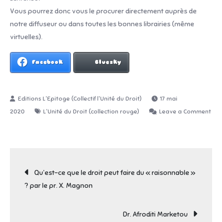
Vous pourrez donc vous le procurer directement auprès de
notre diffuseur ou dans toutes les bonnes librairies (même
virtuelles).
Facebook
Bluesky
17 mai
2020
L'Unité du Droit (collection rouge)
Leave a Comment
on
Toulouse
par
Navigation
le
Qu’est-ce que le droit peut faire du « raisonnable »
Droit
? par le pr. X. Magnon
administratif
de
Dr. Afroditi Marketou