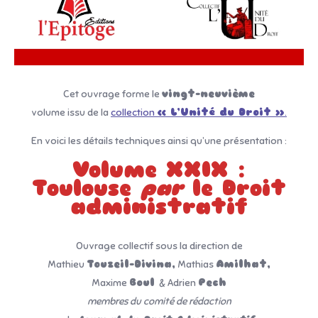
Cet ouvrage forme le
vingt-neuvième
volume issu de la
collection
« L’Unité du Droit »
.
En voici les détails techniques ainsi qu’une présentation :
Volume XXIX :
Toulouse
par
le Droit
administratif
Ouvrage collectif sous la direction de
Mathieu
Touzeil-Divina,
Mathias
Amilhat,
Maxime
Boul
& Adrien
Pech
membres du comité de rédaction