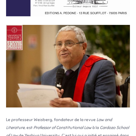
Le professeur Weisberg, fondateur de la revue
Law and
Literature
, est
Professor of Constitutional Law
à la
Cardozo School
of Law
de Yeshiva University. C’est lui qui a initié et essaimé dans