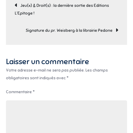
Navigation
Jeu(x) & Droit(s) : la dernière sortie des Editions
Weisberg
L’Epitoge !
à
de
la
Signature du pr. Weisberg à la librairie Pedone
Librairie
l’article
Pedone
(16
novembre
Laisser un commentaire
2019)
Votre adresse e-mail ne sera pas publiée.
Les champs
obligatoires sont indiqués avec
*
Commentaire
*