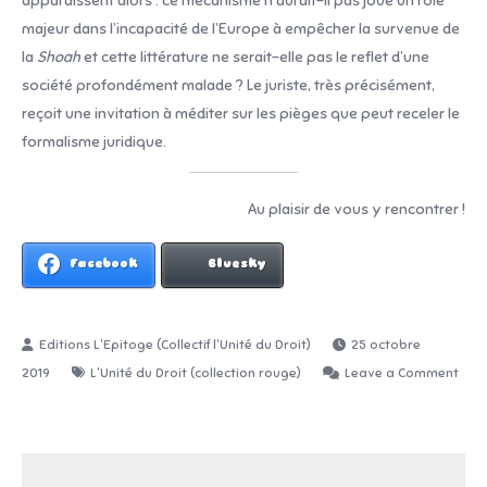
apparaissent alors : ce mécanisme n’aurait-il pas joué un rôle
majeur dans l’incapacité de l’Europe à empêcher la survenue de
la
Shoah
et cette littérature ne serait-elle pas le reflet d’une
société profondément malade ? Le juriste, très précisément,
reçoit une invitation à méditer sur les pièges que peut receler le
formalisme juridique.
Au plaisir de vous y rencontrer !
Facebook
Bluesky
25 octobre
2019
L'Unité du Droit (collection rouge)
Leave a Comment
on
Signature
du
pr.